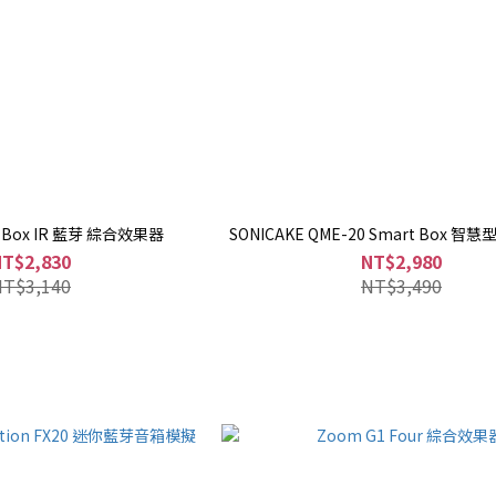
ck Box IR 藍芽 綜合效果器
SONICAKE QME-20 Smart Box 
NT$2,830
NT$2,980
NT$3,140
NT$3,490