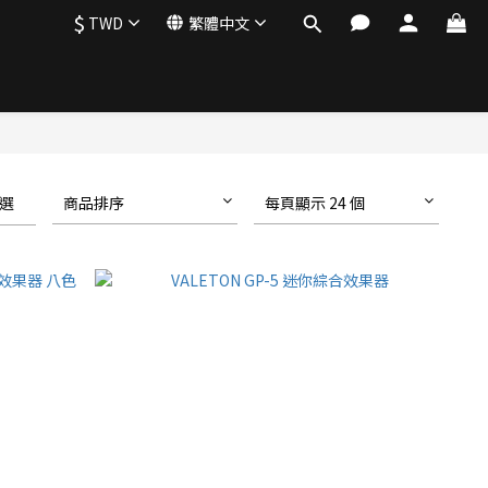
$
TWD
繁體中文
選
商品排序
每頁顯示 24 個