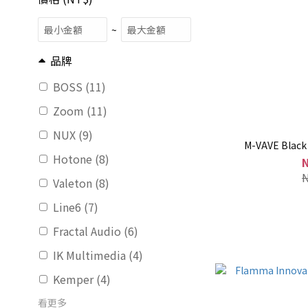
~
品牌
BOSS (11)
Zoom (11)
NUX (9)
M-VAVE Bla
Hotone (8)
Valeton (8)
Line6 (7)
Fractal Audio (6)
IK Multimedia (4)
Kemper (4)
看更多