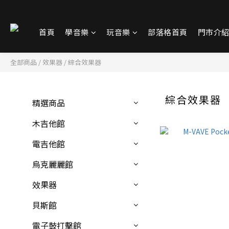
首頁
學音樂
玩音樂
部落格首頁
門市介
全部商品
/
效果器
/
綜合效果器
綜合效果器
精選商品
木吉他館
電吉他館
烏克麗麗館
效果器
貝斯館
電子鼓打擊館