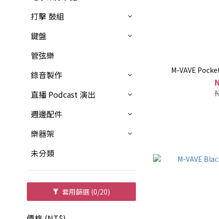
打擊 鼓組
鍵盤
管弦樂
M-VAVE Poc
錄音製作
直播 Podcast 演出
週邊配件
樂器架
未分類
套用篩選
(0/20)
價格 (NT$)