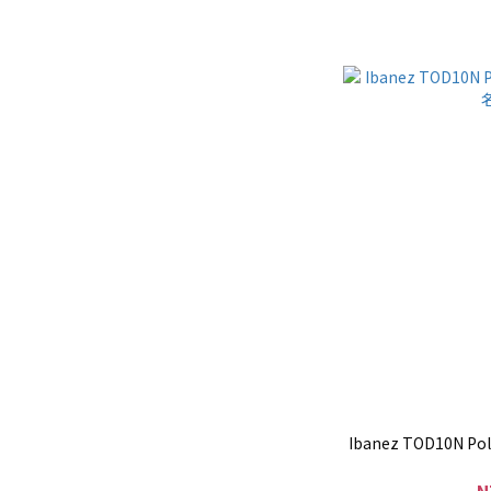
Ibanez TOD10N Po
N