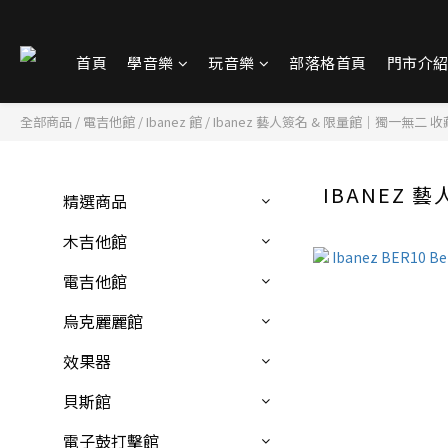
首頁
學音樂
玩音樂
部落格首頁
門市介
全部商品
/
電吉他館
/
Ibanez 館
/
Ibanez 藝人簽名 & 限量館｜獨一無二 
IBANEZ 
精選商品
木吉他館
電吉他館
烏克麗麗館
效果器
貝斯館
電子鼓打擊館