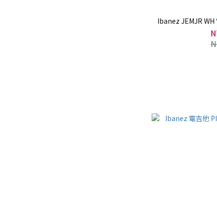
Ibanez JEMJR W
N
N