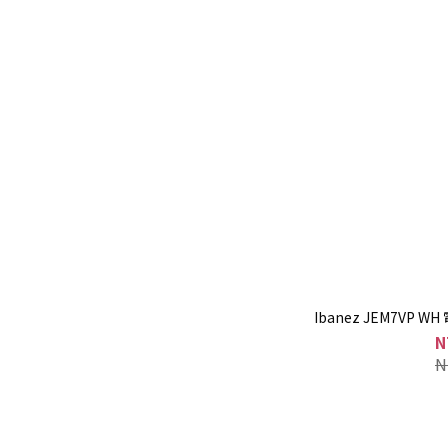
Ibanez JEM7VP W
N
N