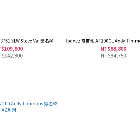
3761 SLW Steve Vai 簽名琴
Ibanez 電吉他 AT100CL Andy Tim
T$109,800
NT$88,800
T$142,800
NT$94,750