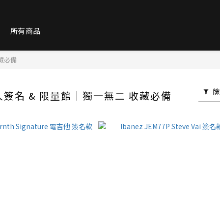
紹
所有商品
收藏必備
篩
藝人簽名 & 限量館｜獨一無二 收藏必備