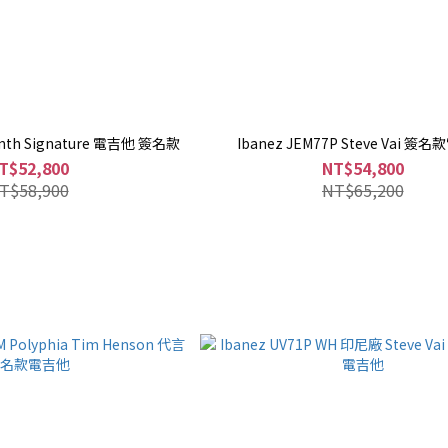
rnth Signature 電吉他 簽名款
Ibanez JEM77P Steve Vai 簽
T$52,800
NT$54,800
T$58,900
NT$65,200