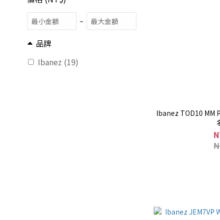
~
品牌
Ibanez (19)
Ibanez TOD10 MM 
N
N