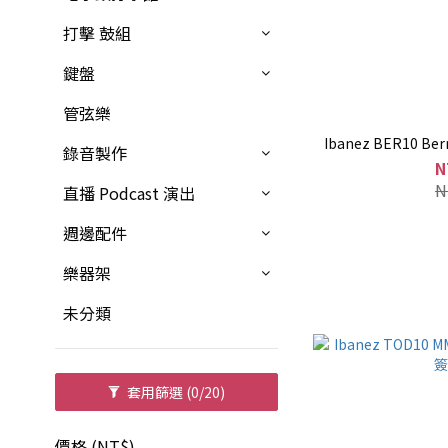
打擊 鼓組
鍵盤
管弦樂
Ibanez BER10 Be
錄音製作
N
N
直播 Podcast 演出
週邊配件
樂器架
未分類
套用篩選
(0/20)
價格 (NT$)