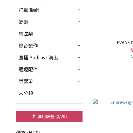
打擊 鼓組
鍵盤
管弦樂
EVANS
錄音製作
直播 Podcast 演出
週邊配件
樂器架
未分類
套用篩選
(0/20)
價格 (NT$)