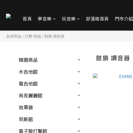
首頁
學音樂
玩音樂
部落格首頁
門市介
全部商品
/
打擊 鼓組
/
鼓鎖 調音器
鼓鎖 調音器
精選商品
木吉他館
電吉他館
烏克麗麗館
效果器
貝斯館
電子鼓打擊館