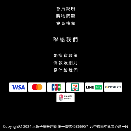
會 員 說 明
購 物 問 題
會 員 權 益
聯 絡 我 們
退 換 貨 政 策
條 款 及 細 則
寫 信 給 我 們
Copyright© 2024 大鼻子樂器連鎖 統一編號45866957 台中市南屯區文心路一段