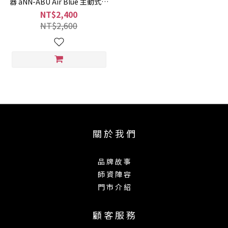
器 aNN-ABU Air Blue 主動式雙
系統拾音器
NT$2,400
NT$2,600
關 於 我 們
品 牌 故 事
師 資 陣 容
門 市 介 紹
顧 客 服 務