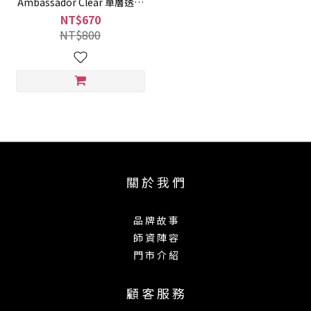
Ambassador Clear 單層透明
小鼓鼓皮
NT$670
NT$800
關 於 我 們
品 牌 故 事
師 資 陣 容
門 市 介 紹
顧 客 服 務