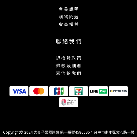
會 員 說 明
購 物 問 題
會 員 權 益
聯 絡 我 們
退 換 貨 政 策
條 款 及 細 則
寫 信 給 我 們
Copyright© 2024 大鼻子樂器連鎖 統一編號45866957 台中市南屯區文心路一段