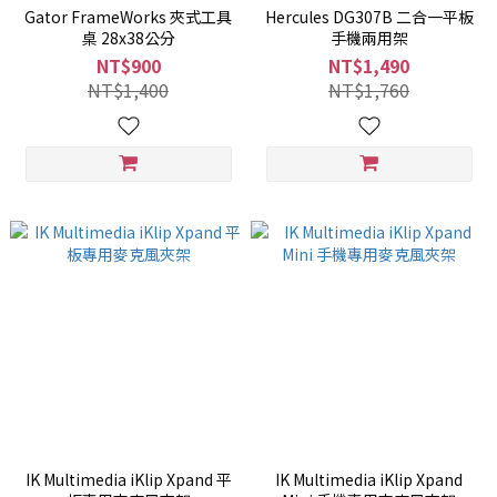
Gator FrameWorks 夾式工具
Hercules DG307B 二合一平板
桌 28x38公分
手機兩用架
NT$900
NT$1,490
NT$1,400
NT$1,760
IK Multimedia iKlip Xpand 平
IK Multimedia iKlip Xpand