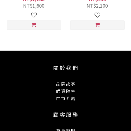
NT$1,600
NT$2,100
關 於 我 們
品 牌 故 事
師 資 陣 容
門 市 介 紹
顧 客 服 務
會 員 說 明