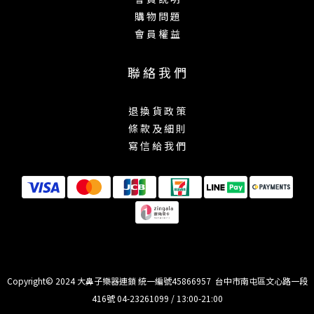
購 物 問 題
會 員 權 益
聯 絡 我 們
退 換 貨 政 策
條 款 及 細 則
寫 信 給 我 們
Copyright© 2024 大鼻子樂器連鎖 統一編號45866957 台中市南屯區文心路一段
416號 04-23261099 / 13:00-21:00