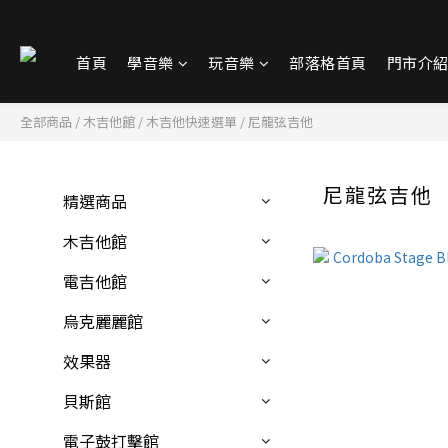
首頁
學音樂
玩音樂
部落格首頁
門市介
全部商品
/
木吉他館
/
木吉他快速選單
/
尼龍弦吉他
尼龍弦吉他
精選商品
木吉他館
電吉他館
烏克麗麗館
效果器
貝斯館
電子鼓打擊館