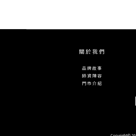
關 於 我 們
品 牌 故 事
師 資 陣 容
門 市 介 紹
Copyright©