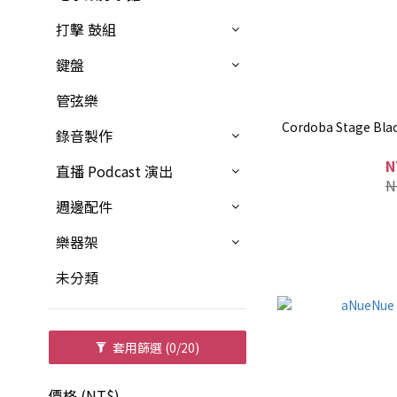
打擊 鼓組
鍵盤
管弦樂
Cordoba Stage B
錄音製作
N
直播 Podcast 演出
N
週邊配件
樂器架
未分類
套用篩選
(0/20)
價格 (NT$)