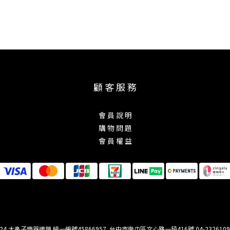
顧 客 服 務
會 員 說 明
購 物 問 題
會 員 權 益
 2024 大鼻子樂器連鎖 統一編號45866957 台中市南屯區文心路一段416號 04-23261099 / 