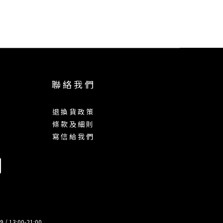
聯 絡 我 們
退 換 貨 政 策
條 款 及 細 則
寫 信 給 我 們
13:00-21:00