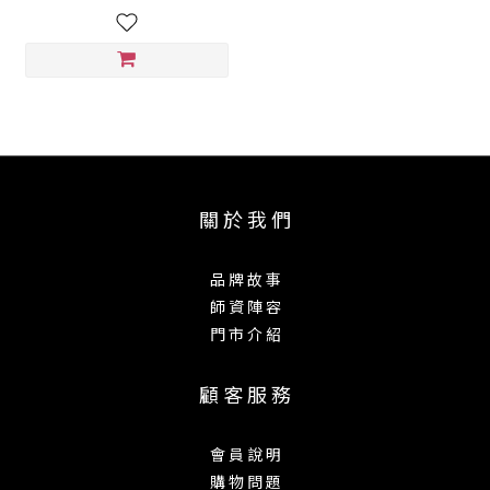
關 於 我 們
品 牌 故 事
師 資 陣 容
門 市 介 紹
顧 客 服 務
會 員 說 明
購 物 問 題