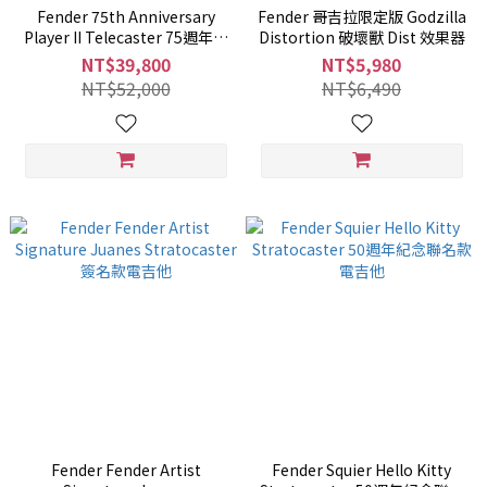
Fender 75th Anniversary
Fender 哥吉拉限定版 Godzilla
Player II Telecaster 75週年紀
Distortion 破壞獸 Dist 效果器
念款 電吉他
NT$39,800
NT$5,980
NT$52,000
NT$6,490
Fender Fender Artist
Fender Squier Hello Kitty