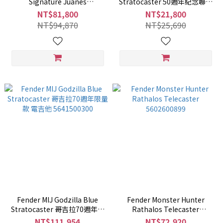
Signature Juanes
Stratocaster 50週年紀念聯名
Stratocaster 簽名款電吉他
款電吉他
NT$81,800
NT$21,800
NT$94,870
NT$25,690
Fender MIJ Godzilla Blue
Fender Monster Hunter
Stratocaster 哥吉拉70週年限
Rathalos Telecaster
量款 電吉他 5641500300
5602600899
NT$111,954
NT$72,920