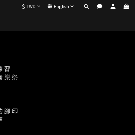
$
TWD
English
練習
音樂祭
情
的腳印
室