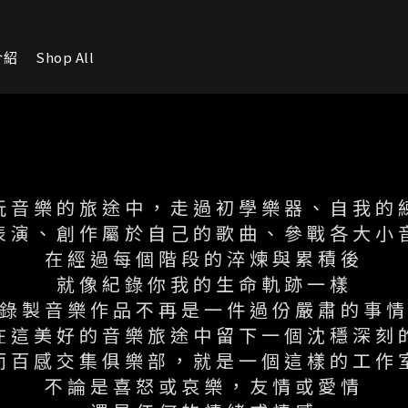
介紹
Shop All
玩音樂的旅途中，走過初學樂器、自我的
表演、創作屬於自己的歌曲、參戰各大小
在經過每個階段的淬煉與累積後
就像紀錄你我的生命軌跡一樣
錄製音樂作品不再是一件過份嚴肅的事
在這美好的音樂旅途中留下一個沈穩深刻
而百感交集俱樂部，就是一個這樣的工作
不論是喜怒或哀樂，友情或愛情