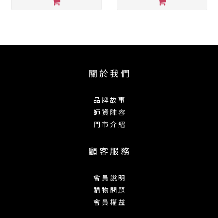
關 於 我 們
品 牌 故 事
師 資 陣 容
門 市 介 紹
顧 客 服 務
會 員 說 明
購 物 問 題
會 員 權 益