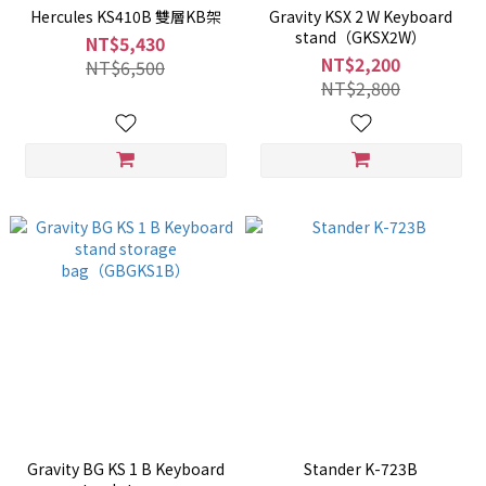
Hercules KS410B 雙層KB架
Gravity KSX 2 W Keyboard
stand（GKSX2W）
NT$5,430
NT$2,200
NT$6,500
NT$2,800
Gravity BG KS 1 B Keyboard
Stander K-723B