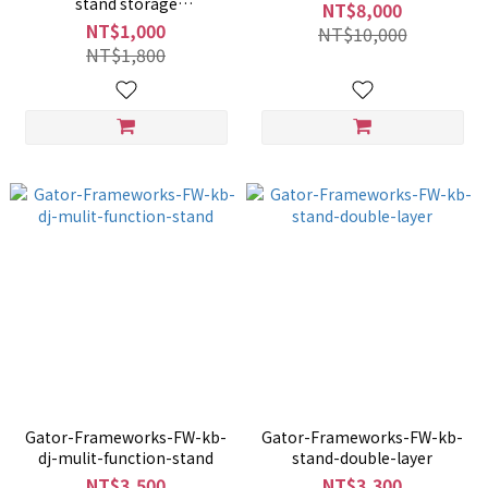
stand storage
NT$8,000
bag（GBGKS1B）
NT$1,000
NT$10,000
NT$1,800
Gator-Frameworks-FW-kb-
Gator-Frameworks-FW-kb-
dj-mulit-function-stand
stand-double-layer
NT$3,500
NT$3,300