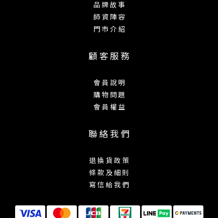
品 牌 故 事
師 資 陣 容
門 市 介 紹
顧 客 服 務
會 員 說 明
購 物 問 題
會 員 權 益
聯 絡 我 們
退 換 貨 政 策
條 款 及 細 則
寫 信 給 我 們