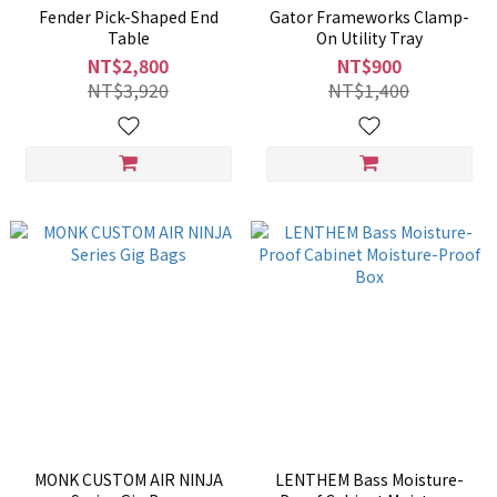
Fender Pick-Shaped End
Gator Frameworks Clamp-
Table
On Utility Tray
NT$2,800
NT$900
NT$3,920
NT$1,400
MONK CUSTOM AIR NINJA
LENTHEM Bass Moisture-