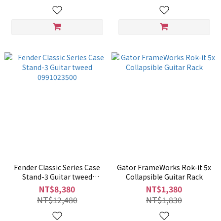
Fender Classic Series Case
Gator FrameWorks Rok-it 5x
Stand-3 Guitar tweed
Collapsible Guitar Rack
0991023500
NT$8,380
NT$1,380
NT$12,480
NT$1,830