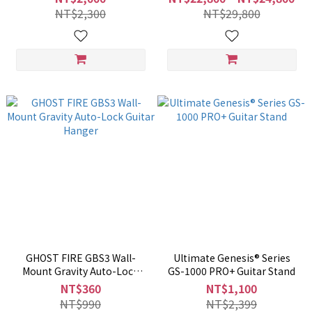
NT$2,300
NT$29,800
GHOST FIRE GBS3 Wall-
Ultimate Genesis® Series
Mount Gravity Auto-Lock
GS-1000 PRO+ Guitar Stand
Guitar Hanger
NT$360
NT$1,100
NT$990
NT$2,399