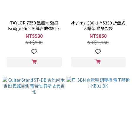
TAYLOR 7250 黑檀木 弦釘
yhy-ms-330-1 MS330 折疊式
Bridge Pins 民謠吉他弦釘組
大譜架 附譜架袋
黑檀木止弦釘組 Taylor
NT$530
NT$850
NT$890
NT$1,160