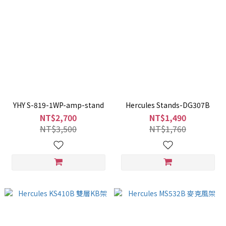
YHY S-819-1WP-amp-stand
Hercules Stands-DG307B
NT$2,700
NT$1,490
NT$3,500
NT$1,760