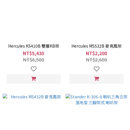
Hercules KS410B 雙層KB架
Hercules MS532B 麥克風架
NT$5,430
NT$2,200
NT$6,500
NT$2,600