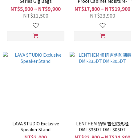
Series Gig Bags
Proof Cabinet Moisture-
Proof Box
NT$5,900 ~ NT$9,900
NT$17,800 ~ NT$19,900
NT$11,500
NT$23,900
LAVA STUDIO Exclusive
LENTHEM 領頓 吉他防潮櫃
Speaker Stand
DMI-335DT DMI-305DT
NT$2,000
NT$22,800 ~ NT$24,800