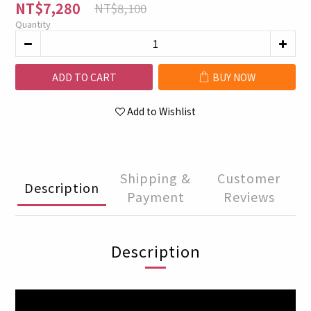
NT$7,280
NT$8,100
Quantity
ADD TO CART
BUY NOW
Add to Wishlist
Shipping &
Customer
Description
Payment
Reviews
Description