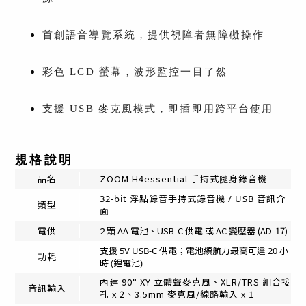
首創語音導覽系統，提供視障者無障礙操作
彩色 LCD 螢幕，波形監控一目了然
支援 USB 麥克風模式，即插即用跨平台使用
規格說明
品名
ZOOM H4essential 手持式隨身錄音機
32-bit 浮點錄音手持式錄音機 / USB 音訊介
類型
面
2 顆 AA 電池、USB-C 供電 或 AC 變壓器 (AD-17)
電供
支援 5V USB-C 供電；電池續航力最高可達 20 小
功耗
時 (鋰電池)
內建 90° XY 立體聲麥克風、XLR/TRS 組合接
音訊輸入
孔 x 2、3.5mm 麥克風/線路輸入 x 1