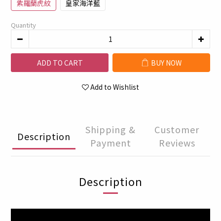
紫羅蘭虎紋
皇家海洋藍
Quantity
ADD TO CART
BUY NOW
Add to Wishlist
Shipping &
Customer
Description
Payment
Reviews
Description