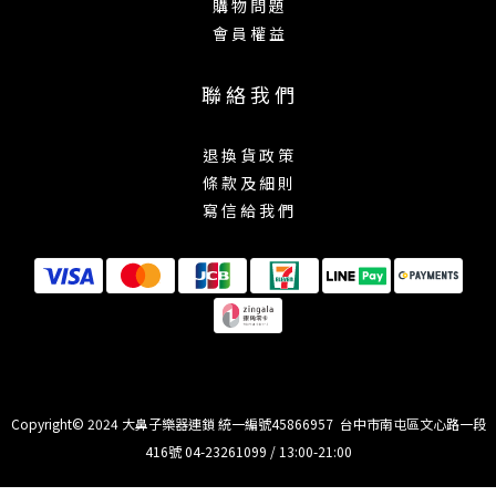
購 物 問 題
會 員 權 益
聯 絡 我 們
退 換 貨 政 策
條 款 及 細 則
寫 信 給 我 們
Copyright© 2024 大鼻子樂器連鎖 統一編號45866957 台中市南屯區文心路一段
416號 04-23261099 / 13:00-21:00