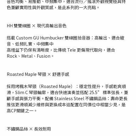
音色均衡、易推動
、
中頻集中，適合流行／搖滾外觀視覺極具特
色兼顧實用性與外觀質感，是此系列的一大亮點。
HH 雙雙線圈 × 現代高輸出音色
搭載 Custom GU Humbucker 雙線圈拾音器：高輸出、適合破
音
、
低頻扎實、中頻集中
高增益下仍保有清晰度，比傳統 Tele 更偏現代取向，適合
Rock、Metal、Fusion。
Roasted Maple 琴頸 × 舒適手感
採用烤楓木琴頸（Roasted Maple）：穩定性提升，手感乾爽順
滑，Slim C 琴頸輪廓，適合快速演奏並搭配 25.5” 標準弦長，兼
顧手感與張力平衡。配備 Stainless Steel 不鏽鋼品絲：壽命更長
推弦更滑順減少維修與更換成本這配置在同價位中相當少見，是
高CP關鍵之一。
不鏽鋼品絲 × 長效耐用