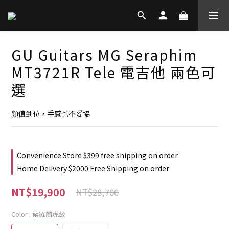
GU Guitars MG Seraphim
MT3721R Tele 電吉他 兩色可
選
顏值到位，手感也不妥協
Convenience Store $399 free shipping on order
Home Delivery $2000 Free Shipping on order
NT$19,900
NT$28,700
Color
: 紫羅蘭虎紋