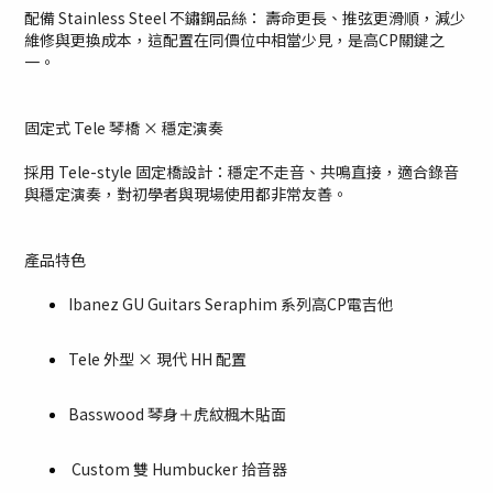
配備 Stainless Steel 不鏽鋼品絲： 壽命更長
、
推弦更滑順，減少
維修與更換成本，這配置在同價位中相當少見，是高CP關鍵之
一。
固定式 Tele 琴橋 × 穩定演奏
採用 Tele-style 固定橋設計：穩定不走音
、
共鳴直接，適合錄音
與穩定演奏，對初學者與現場使用都非常友善。
產品特色
Ibanez
GU Guitars Seraphim 系列高CP電吉他
Tele 外型 × 現代 HH 配置
Basswood 琴身＋虎紋楓木貼面
Custom 雙 Humbucker 拾音器