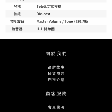
琴橋
Tele固定式琴橋
弦鈕
Die-cast
控制旋鈕
Master Volume / Tone / 3段切換
拾音器
H-H雙線圈
關 於 我 們
品 牌 故 事
師 資 陣 容
門 市 介 紹
顧 客 服 務
會 員 說 明