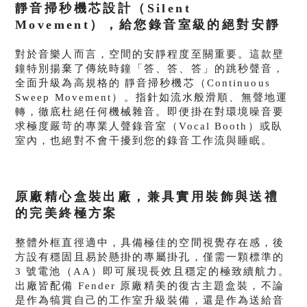
靜音掃秒機芯設計（Silent
Movement），給您錄音室級的絕對安靜
對於音樂人而言，空間的安靜程度至關重要。這款壁
鐘特別揚棄了傳統時鐘「答、答、答」的跳秒聲音，
全面升級為高規格的 靜音掃秒機芯（Continuous
Sweep Movement）。指針如流水般滑順、無聲地運
轉，徹底杜絕任何機械雜音。即便掛在對環境噪音要
求極度嚴苛的專業人聲錄音室（Vocal Booth）或臥
室內，也絕對不會干擾到您的錄音工作流與睡眠。
原廠精心盒裝出廠，兼具實用裝飾與送禮
的完美終極方案
整體外框直徑適中，具備極佳的空間視覺存在感，後
方設有穩固且易於懸掛的專屬掛孔，僅需一顆標準的
3 號電池（AA）即可展現長效且穩定的極致續航力。
出廠皆配備 Fender 原廠精美的復古主題盒裝，不論
是作為犒賞自己的工作室升級裝備，還是作為送給音