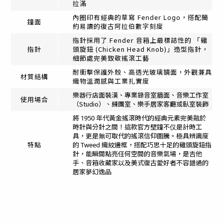
拉滿
內圈印有經典的草寫 Fender Logo，搭配簡
鐘面
約易讀的復古阿拉伯數字刻度
指針採用了 Fender 音箱上最標誌性的 「雞
頭旋鈕 (Chicken Head Knob)」造型指針，
指針
細節處完美致敬搖滾工藝
耐衝擊保護外殼、高透光玻璃鏡面，外觀兼具
材質結構
織物溫潤感與工業扎實度
樂器行店面裝潢、專業錄音室牆面、音樂工作室
使用場合
（Studio）、練團室、樂手居家客廳或臥室裝飾
將 1950 年代黃金搖滾時代的經典元素完美融於
時針與分針之間！這款官方壁鐘不仅是計時工
具，更是無可取代的搖滾信仰圖騰。極具辨識度
特點
的 Tweed 織紋邊框，搭配巧思十足的雞頭旋鈕指
針，能瞬間點亮任何空間的音樂氣場，是吉他
手、音箱收藏家以及美式復古愛好者不容錯過的
居家夢幻逸品