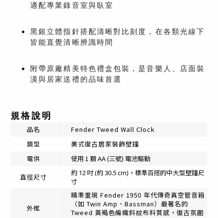
適配專業錄音室與臥室
黑銀立體指針搭配清晰對比刻度，在各類光線下
皆能直覺清晰辨識時間
附帶原廠精美特色禮盒包裝，是音樂人、店面裝
潢與居家送禮的品味首選
規格說明
品名
Fender Tweed Wall Clock
類型
美式復古居家裝飾壁鐘
使用 1 顆 AA (三號) 電池驅動
電供
約 12 吋 (約 30.5 cm)，標準百搭的中大型壁鐘尺
直徑尺寸
寸
精準重現 Fender 1950 年代傳奇真空管音箱
（如 Twin Amp、Bassman）最著名的
外框
Tweed 黃褐色編織斜紋布料質感，復古氛圍