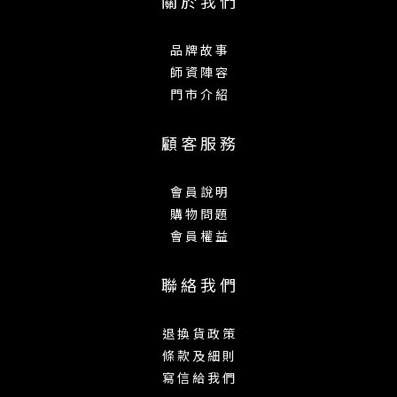
關 於 我 們
品 牌 故 事
師 資 陣 容
門 市 介 紹
顧 客 服 務
會 員 說 明
購 物 問 題
會 員 權 益
聯 絡 我 們
退 換 貨 政 策
條 款 及 細 則
寫 信 給 我 們