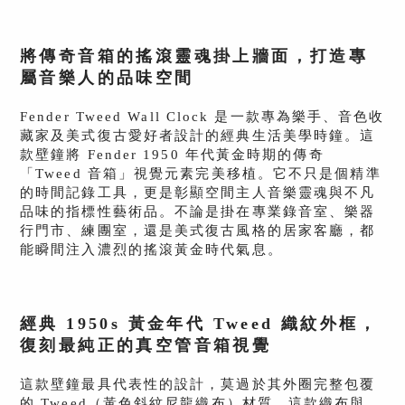
將傳奇音箱的搖滾靈魂掛上牆面，打造專
屬音樂人的品味空間
Fender Tweed Wall Clock 是一款專為樂手、音色收
藏家及美式復古愛好者設計的經典生活美學時鐘。這
款壁鐘將 Fender 1950 年代黃金時期的傳奇
「Tweed 音箱」視覺元素完美移植。它不只是個精準
的時間記錄工具，更是彰顯空間主人音樂靈魂與不凡
品味的指標性藝術品。不論是掛在專業錄音室、樂器
行門市、練團室，還是美式復古風格的居家客廳，都
能瞬間注入濃烈的搖滾黃金時代氣息。
經典 1950s 黃金年代 Tweed 織紋外框，
復刻最純正的真空管音箱視覺
這款壁鐘最具代表性的設計，莫過於其外圈完整包覆
的 Tweed（黃色斜紋尼龍織布）材質。這款織布與