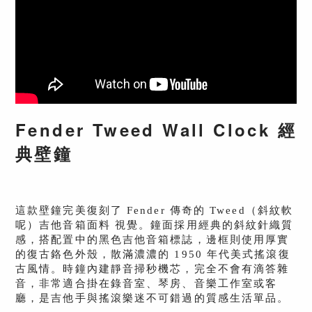
Fender Tweed Wall Clock 經
典壁鐘
這款壁鐘完美復刻了 Fender 傳奇的 Tweed（斜紋軟
呢）吉他音箱面料 視覺。鐘面採用經典的斜紋針織質
感，搭配置中的黑色吉他音箱標誌，邊框則使用厚實
的復古鉻色外殼，散滿濃濃的 1950 年代美式搖滾復
古風情。時鐘內建靜音掃秒機芯，完全不會有滴答雜
音，非常適合掛在錄音室、琴房、音樂工作室或客
廳，是吉他手與搖滾樂迷不可錯過的質感生活單品。