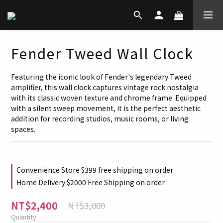
Fender Tweed Wall Clock
Featuring the iconic look of Fender's legendary Tweed 
amplifier, this wall clock captures vintage rock nostalgia 
with its classic woven texture and chrome frame. Equipped 
with a silent sweep movement, it is the perfect aesthetic 
addition for recording studios, music rooms, or living 
spaces.
Convenience Store $399 free shipping on order
Home Delivery $2000 Free Shipping on order
NT$2,400
NT$3,000
Quantity