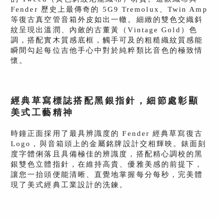
Fender 歷史上最傳奇的 5G9 Tremolux、Twin Amp
等復古真空管音箱外皮如出一轍。細緻的雙色交織斜
紋呈現出溫潤、內斂的古董黃（Vintage Gold）色
調，搭配實木質感底框，觸手可及的粗糙織紋質感能
瞬間勾起每位吉他手心中對於純粹類比音色的極致情
懷。
經典草寫標誌搭配黑銀指針，細節處彰顯
美式工藝精神
時鐘正面採用了最具辨識度的 Fender 經典草寫復古
Logo，與音箱頭上的金屬銘牌設計交相輝映。錶面刻
度字體俐落且具備極佳的辨識度，搭配精心調校的黑
銀雙色立體指針，在維持高貴、優雅美感的前提下，
讓您一抬頭便能清晰、直覺地掌握每分每秒，完美體
現了美式經典工業設計的洗鍊。