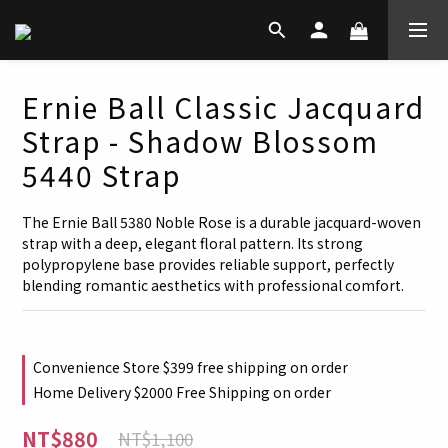
Ernie Ball Classic Jacquard
Strap - Shadow Blossom
5440 Strap
The Ernie Ball 5380 Noble Rose is a durable jacquard-woven 
strap with a deep, elegant floral pattern. Its strong 
polypropylene base provides reliable support, perfectly 
blending romantic aesthetics with professional comfort.
Convenience Store $399 free shipping on order
Home Delivery $2000 Free Shipping on order
NT$880
NT$1,100