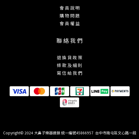
卉圖騰與抗拉扯特性，適合搖滾、歌德風格與偏好低
會 員 說 明
調奢華質感的樂手使用，是兼顧層次美感與支撐穩定
購 物 問 題
性的經典選擇。
會 員 權 益
聯 絡 我 們
融合暗影美學與繁花律動，展現「影中之
花」的深邃質感
退 換 貨 政 策
條 款 及 細 則
Ernie Ball Classic Jacquard 系列是全球銷量最高的
編織背帶系列。這款 Shadow Blossom (5440) 捨棄
寫 信 給 我 們
了鮮豔色彩，改以層次豐富的黑色與銀灰色絲線，交
織出宛如月光照射下影影綽綽的繁花圖騰。這款背帶
能為您的吉他增添一份成熟、內斂且極具神祕感的視
覺張力。
頂級 Jacquard 提花編織工藝，紋理立體
且抗磨耐操
Copyright© 2024 大鼻子樂器連鎖 統一編號45866957 台中市南屯區文心路一段