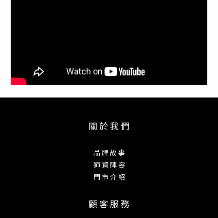
Ernie Ball Classic
Jacquard Strap - Shadow
關 於 我 們
Blossom 5440 背帶
品 牌 故 事
師 資 陣 容
門 市 介 紹
Ernie Ball Classic Jacquard Strap - Shadow
Blossom (5440) 為吉他與貝斯專用經典緹花背帶，
提供神秘深邃的視覺與耐用舒適的專業設計。帶身採
顧 客 服 務
用 高品質緹花織布（Jacquard Fabric） 與強韌聚丙
烯（Polypropylene）底材，具備黑灰雙色的暗影花