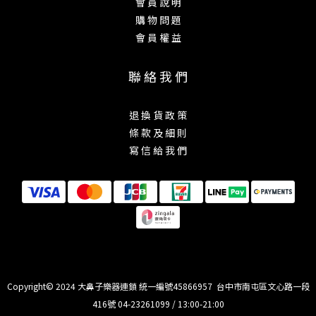
會 員 說 明
購 物 問 題
會 員 權 益
聯 絡 我 們
退 換 貨 政 策
條 款 及 細 則
寫 信 給 我 們
Copyright© 2024 大鼻子樂器連鎖 統一編號45866957 台中市南屯區文心路一段
416號 04-23261099 / 13:00-21:00