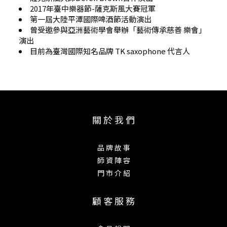
2017年臺中樂器節-薩克斯風大賽冠軍
第一屆大陸平潭國際啤酒節活動演出
曾受邀參與亞洲藝術學會舉辦「藝術傳承慈善 樂會」
演出
目前為臺灣國際知名品牌 TK saxophone 代言人
關 於 我 們
品 牌 故 事
師 資 陣 容
門 市 介 紹
顧 客 服 務