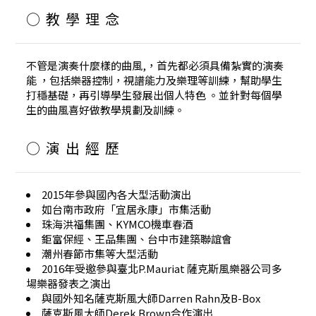
○教學理念
不管是演奏什麼樣的曲風,，首先都必須具備紮實的演奏
能 ，包括樂器控制，視譜能力及樂理等訓練，幫助學生
打穩基礎，再引導學生發展出個人特色 。並針對每個學
生的曲風喜好做教學規劃及訓練。
○演出經歷
2015年參與國內各大型活動演出
如台南市政府「宜居永康」市集活動
珠海洪福集團、KYMCO機車春酒
鉅富保經、王品集團、台中市建築聯誼會
潮州春節市集等大型活動
2016年受邀參與臺北P.Mauriat 薩克斯風樂器公司多
場樂器發表之演出
與國外知名薩克斯風大師Darren Rahn及B-Box
薩克斯風大師Derek Brown合作演出