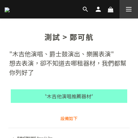
測試 > 鄭可航
"木吉他演唱、爵士鼓演出、樂團表演"
想去表演，卻不知道去哪租器材，我們都幫
你列好了
〝木吉他演唱推薦器材〞​
設備如下
充電式陣列喇叭 Bose S1 Pro