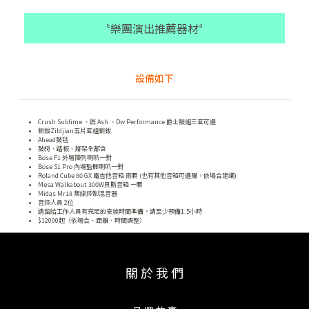
〝樂團演出推薦器材〞
設備如下
Crush Sublime 、匠 Ash 、Dw Performance 爵士鼓組三套可選
銅鈸Zildjian五片套組銅鈸
Ahead鼓毯
鼓椅、踏板、腳架全都含
Bose F1 外場陣列喇叭一對
Bose S1 Pro 內場監聽喇叭一對
Roland Cube 80 GX 電吉他音箱 兩顆 (也有其他音箱可選購，依場合建議)
Mesa Walkabout 300W貝斯音箱 一顆
Midas Mr18 無線控制混音器
音控人員 2位
請留給工作人員有充足的安裝時間準備，請至少預備1.5小時
$12000起（依場合、距離、時間調整）
關 於 我 們