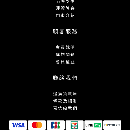
品 牌 故 事
師 資 陣 容
門 市 介 紹
顧 客 服 務
會 員 說 明
購 物 問 題
會 員 權 益
聯 絡 我 們
退 換 貨 政 策
條 款 及 細 則
寫 信 給 我 們