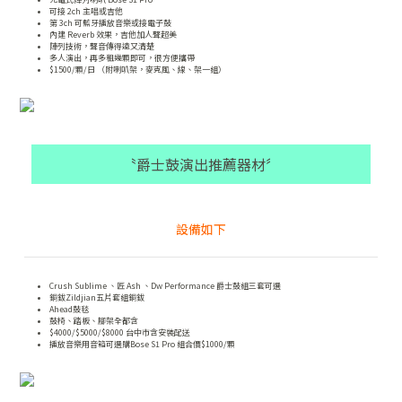
可接 2ch 主唱或吉他
第 3ch 可藍牙播放音樂或接電子鼓
內建 Reverb 效果，吉他加人聲超美
陣列技術，聲音傳得遠又清楚
多人演出，再多租幾顆即可，很方便攜帶
$1500/顆/日 （附喇叭架，麥克風、線、架一組）
〝爵士鼓演出推薦器材〞
設備如下
Crush Sublime 、匠 Ash 、Dw Performance 爵士鼓組三套可選
銅鈸Zildjian五片套組銅鈸
Ahead鼓毯
鼓椅、踏板、腳架全都含
$4000/$5000/$8000 台中市含安裝配送
播放音樂用音箱可選購Bose S1 Pro 組合價$1000/顆