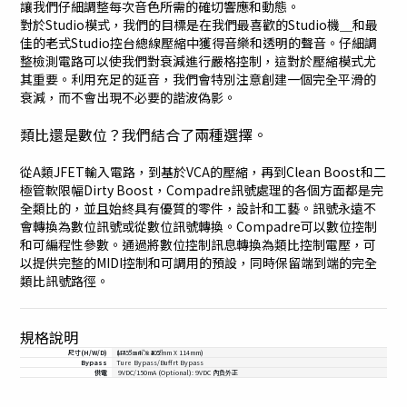
讓我們仔細調整每次音色所需的確切響應和動態。
對於Studio模式，我們的目標是在我們最喜歡的Studio機＿和最
佳的老式Studio控台總線壓縮中獲得音樂和透明的聲音。仔細調
整檢測電路可以使我們對衰減進行嚴格控制，這對於壓縮模式尤
其重要。利用充足的延音，我們會特別注意創建一個完全平滑的
衰減，而不會出現不必要的諧波偽影。
類比還是數位？我們結合了兩種選擇。
從A類JFET輸入電路，到基於VCA的壓縮，再到Clean Boost和二
極管軟限幅Dirty Boost，Compadre訊號處理的各個方面都是完
全類比的，並且始終具有優質的零件，設計和工藝。訊號永遠不
會轉換為數位訊號或從數位訊號轉換。Compadre可以數位控制
和可編程性參數。通過將數位控制訊息轉換為類比控制電壓，可
以提供完整的MIDI控制和可調用的預設，同時保留端到端的完全
類比訊號路徑。
規格說明
尺寸(H/W/D)
1.75" x 4" x 4.5"
(44.5mm X 102mm X 114mm)
Bypass
Ture Bypass/Buffrt Bypass
供電
9VDC/150mA (Optional): 9VDC 內負外正