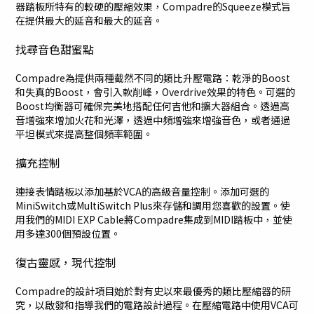
器踏板所特有的較硬的壓縮效果，Compadre的Squeeze模式旨
在提供最大的延音和最大的延音。
找尋音色甜蜜點
Compadre為提供兩種截然不同的類比升壓電路：乾淨的Boost
和失真的Boost，會引入軟削峰，Overdrive效果的特色。可選的
Boost均衡器可確保完美地搭配任何吉他和擴大器組合。透過高
音增強來增加火花和光澤，透過中頻增強來增強音色，或者通過
平坦模式來提高整個頻率範圍。
擴充控制
連接表情踏板以添加基於VCA的高級音量控制。添加可選的
MiniSwitch或MultiSwitch Plus來存儲和調用您喜歡的設置。使
用我們的MIDI EXP Cable將Compadre集成到MIDI踏板中，並使
用多達300個預設位置。
復古靈感，現代控制
Compadre的設計項目始於對有史以來最優秀的類比壓縮器的研
究，以啟發和指導我們的電路設計過程。在壓縮電路中使用VCA可