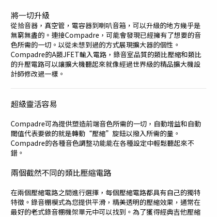
將一切升級
從拾音器，真空管，電容器到喇叭音箱，可以升級的地方幾乎是
無窮無盡的。連接Compadre，可能會發現已經擁有了想要的音
色所需的一切。以從未想到過的方式展現擴大器的個性。
Compadre的A類JFET輸入電路，錄音室品質的類比壓縮和類比
的升壓電路可以讓擴大機聽起來就像經過世界級的精品擴大機設
計師修改過一樣。
超級靈活容易
Compadre可為提供塑造前端音色所需的一切，自動增益和自動
閾值代表要做的就是轉動“壓縮”旋鈕以撥入所需的量。
Compadre的各種音色調整功能能在各種設定中輕鬆聽起來不
錯。
兩個截然不同的類比壓縮電路
在兩個壓縮電路之間進行選擇，每個壓縮電路都具有自己的獨特
特徵。錄音棚模式為您提供平滑，精美透明的壓縮效果，通常在
最好的老式錄音棚機架單元中可以找到。為了獲得經典吉他壓縮