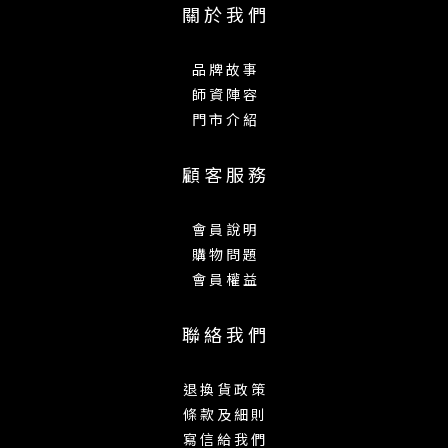
關 於 我 們
品 牌 故 事
師 資 陣 容
門 市 介 紹
顧 客 服 務
會 員 說 明
購 物 問 題
會 員 權 益
聯 絡 我 們
退 換 貨 政 策
條 款 及 細 則
寫 信 給 我 們