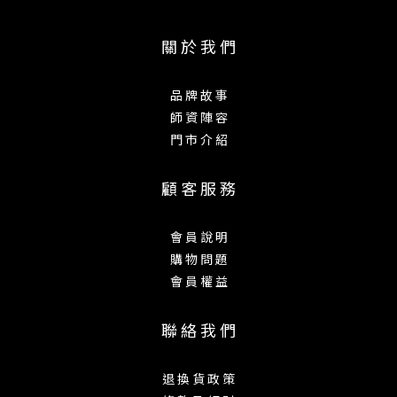
關 於 我 們
品 牌 故 事
師 資 陣 容
門 市 介 紹
顧 客 服 務
會 員 說 明
購 物 問 題
會 員 權 益
聯 絡 我 們
退 換 貨 政 策