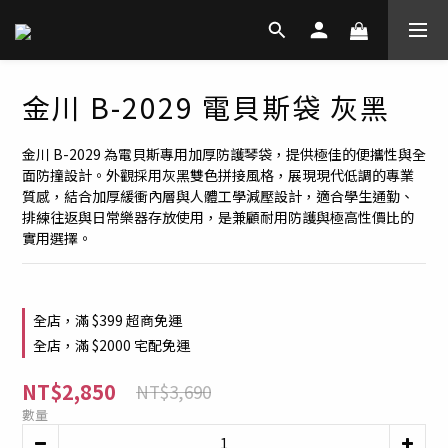
金川 B-2029 電貝斯袋 灰黑
金川 B-2029 為電貝斯專用加厚防護琴袋，提供極佳的便攜性與全
面防撞設計。外觀採用灰黑雙色拼接風格，展現現代低調的專業
質感，結合加厚緩衝內層與人體工學減壓設計，適合學生通勤、
排練往返與日常樂器存放使用，是兼顧耐用防護與極高性價比的
實用選擇。
全店，滿 $399 超商免運
全店，滿 $2000 宅配免運
NT$2,850
NT$3,690
數量