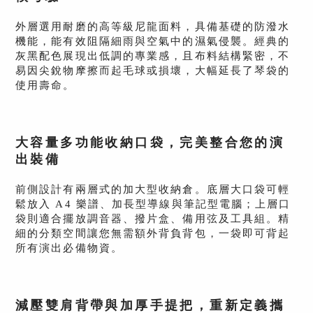
外層選用耐磨的高等級尼龍面料，具備基礎的防潑水
機能，能有效阻隔細雨與空氣中的濕氣侵襲。經典的
灰黑配色展現出低調的專業感，且布料結構緊密，不
易因尖銳物摩擦而起毛球或損壞，大幅延長了琴袋的
使用壽命。
大容量多功能收納口袋，完美整合您的演
出裝備
前側設計有兩層式的加大型收納倉。底層大口袋可輕
鬆放入 A4 樂譜、加長型導線與筆記型電腦；上層口
袋則適合擺放調音器、撥片盒、備用弦及工具組。精
細的分類空間讓您無需額外背負背包，一袋即可背起
所有演出必備物資。
減壓雙肩背帶與加厚手提把，重新定義攜