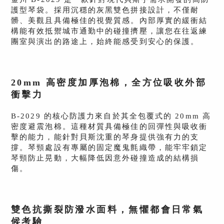
護型琴袋。採用沉穩的灰黑雙色拼接設計，不僅耐
髒、美觀且具備極佳的視覺質感。內部厚實的緩衝結
構能有效抵禦城市通勤中的碰撞擠壓，讓您在往返練
團室與演出的路途上，始終能感受到安心的保護。
20mm 高密度加厚泡棉，全方位吸收外部
衝擊力
B-2029 的核心防護力來自於其全包覆式的 20mm 高
密度避震泡棉。這種材質具備極佳的回彈性與吸收衝
擊的能力，能針對貝斯沈重的琴身提供強有力的支
撐。琴頸處設有專屬的固定魔鬼氈織帶，能牢牢鎖定
琴頸防止晃動，大幅降低因意外碰撞造成的結構損
傷。
雙色抗撕裂防潑水面料，無懼都會日常氣
候考驗