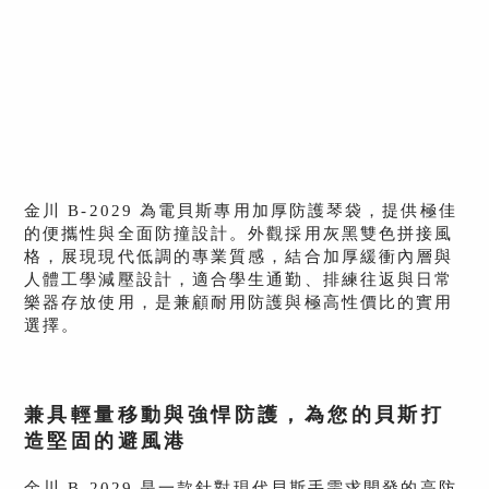
金川 B-2029 為電貝斯專用加厚防護琴袋，提供極佳
的便攜性與全面防撞設計。外觀採用灰黑雙色拼接風
格，展現現代低調的專業質感，結合加厚緩衝內層與
人體工學減壓設計，適合學生通勤、排練往返與日常
樂器存放使用，是兼顧耐用防護與極高性價比的實用
選擇。
兼具輕量移動與強悍防護，為您的貝斯打
造堅固的避風港
金川 B-2029 是一款針對現代貝斯手需求開發的高防