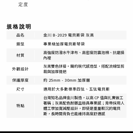
定度
規格說明
品名
金川 B-2029 電貝斯袋 灰黑
類型
專業級加厚電貝斯琴袋
高強度防潑水牛津布、高密度防震泡棉、抗磨損
材質
內裡
灰黑雙色拼接。簡約現代感造型，搭配流線型剪
外觀設計
裁與加厚提把
約 25mm - 30mm 加厚層
保護厚度
尺寸
適用於大多數標準四弦、五弦電貝斯
台灣知名品牌金川製造，以高 CP 值與扎實做工
著稱；灰黑配色耐髒且極具專業感；背帶採用人
特點
體工學加寬減壓設計，即使是重量較沉的電貝
斯，長時間背負也能維持高度舒適感