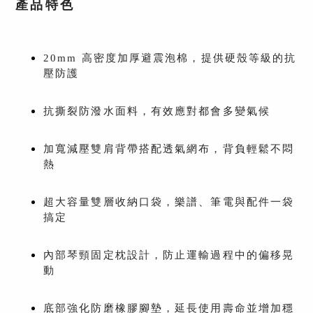
產品特色
20mm 高密度加厚避震泡棉，提供硬殼等級的抗
壓防護
抗撕裂防潑水面料，有效應對都會多變氣候
加寬減壓雙肩背帶搭配透氣網布，背負輕鬆不悶
熱
超大容量雙層收納口袋，樂譜、筆電與配件一袋
搞定
內部琴頸固定枕設計，防止運輸過程中的偏移晃
動
底部強化防磨橡膠腳墊，延長使用壽命並增加穩