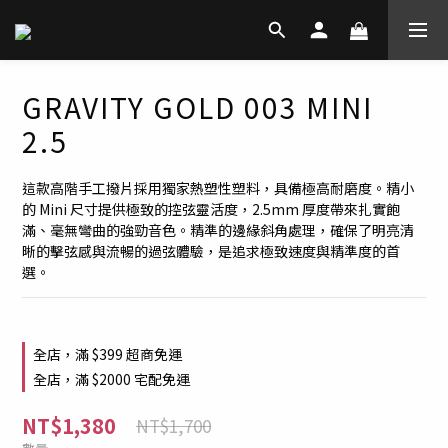
GRAVITY GOLD 003 MINI
2.5
這款高階手工撥片採用獨家熱塑性塑料，具備極高耐磨度。精小
的 Mini 尺寸提供極致的控弦靈活度，2.5mm 厚度帶來扎實飽
滿、毫無彎曲的強勁音色。精準的邊緣斜角處理，確保了明亮清
晰的擊弦感與流暢的過弦體驗，是追求極致速度與精準度的首
選。
全店，滿 $399 超商免運
全店，滿 $2000 宅配免運
NT$1,380
NT$1,700