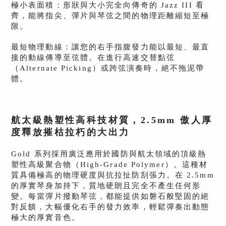
極小表面積：形狀與大小完全向傳奇的 Jazz III 看
齊，能將指尖、彈片與琴弦之間的物理距離縮短至極
限。
最短物理動線：讓您的右手指腹發力能以最短、最直
接的動線傳導至弦體。在進行高速交替點弦
（Alternate Picking）或跨弦演奏時，絕不拖泥帶
體。
航太級熱塑性高科技材質，2.5mm 傲人厚
度釋放摧枯拉朽的大出力
Gold 系列採用廣泛應用於國防與航太領域的頂級熱
塑性高級聚合物（High-Grade Polymer）。這種材
質具備極高的物理硬度與抗拉扯防刮張力。在 2.5mm
的厚實琴身加持下，質地硬朗且完全不產生任何形
變。每當彈片撥動琴弦，都能提供如磐石般堅固的絕
對反饋，大幅優化右手的發力效率，輕鬆彈奏出動態
極大的厚實音色。