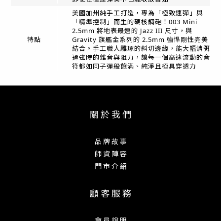
美國加州純手工打造，專為「極致速彈」與
「精準控制」而生的硬核鋼砲！003 Mini
2.5mm 將地表最速的 Jazz III 尺寸，與
特點
Gravity 旗艦金系列的 2.5mm 強悍剛性完美
結合。手工職人雕琢的斜切邊緣，能大幅消弭
過弦時的雜音與阻力，讓每一個高速流動的音
符都如同子彈般飽滿、純淨且極具穿透力
關 於 我 們
品 牌 故 事
師 資 陣 容
門 市 介 紹
顧 客 服 務
會 員 說 明