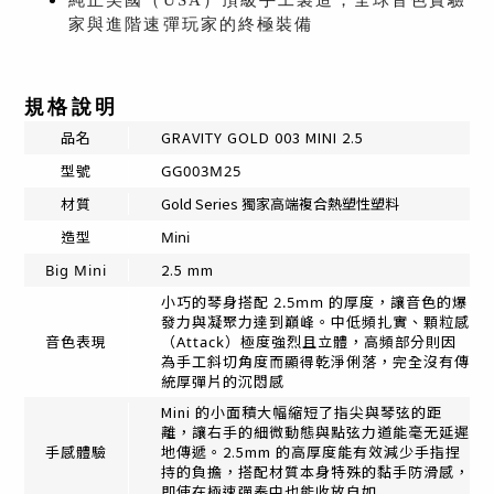
純正美國（USA）頂級手工製造，全球音色實驗
家與進階速彈玩家的終極裝備
規格說明
品名
GRAVITY GOLD 003 MINI 2.5
型號
GG003M25
Gold Series 獨家高端複合熱塑性塑料
材質
造型
Mini
2.5 mm
Big Mini
小巧的琴身搭配 2.5mm 的厚度，讓音色的爆
發力與凝聚力達到巔峰。中低頻扎實、顆粒感
音色表現
（Attack）極度強烈且立體，高頻部分則因
為手工斜切角度而顯得乾淨俐落，完全沒有傳
統厚彈片的沉悶感
Mini 的小面積大幅縮短了指尖與琴弦的距
離，讓右手的細微動態與點弦力道能毫无延遲
地傳遞。2.5mm 的高厚度能有效減少手指捏
手感體驗
持的負擔，搭配材質本身特殊的黏手防滑感，
即使在極速彈奏中也能收放自如