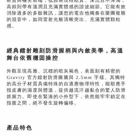
材質與極尖前端，低頻表現得結實、深沉且不渾濁，
高頻則帶有溫潤且充滿實體感的諧波細節。它能有效
消除過多的多餘雜訊，讓您的電吉他獨奏在樂團複雜
的混音中，如同雷射光般清晰突出、充滿實體顆粒
感
。
經典鐳射雕刻防滑握柄與內斂美學，高溫
舞台依舊穩固操控
外觀呈現高雅、沉穩的暗灰褐色，表面刻有精密的
Gravity 官方鐳射防滑圖騰與 2.5mm 字樣。其獨特
的高分子材質具備特殊的自適應物理特性，能順應手
指皮膚的濕度與體溫，提供越流汗越黏合的驚人防滑
抓握力。即使在緊湊的小外型下，依然能牢牢鎖定在
指腹之間，絕不發生旋轉偏移。
產品特色