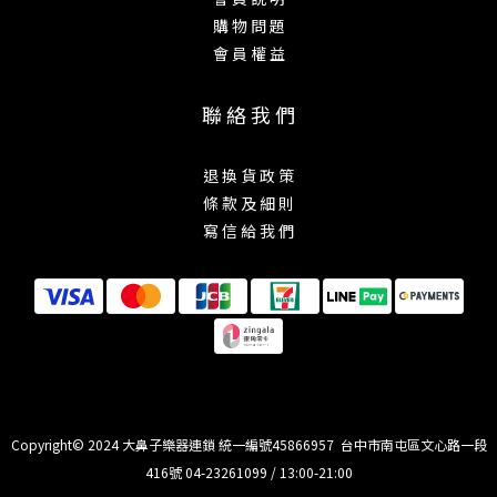
購 物 問 題
會 員 權 益
聯 絡 我 們
退 換 貨 政 策
條 款 及 細 則
寫 信 給 我 們
Copyright© 2024 大鼻子樂器連鎖 統一編號45866957 台中市南屯區文心路一段
416號 04-23261099 / 13:00-21:00