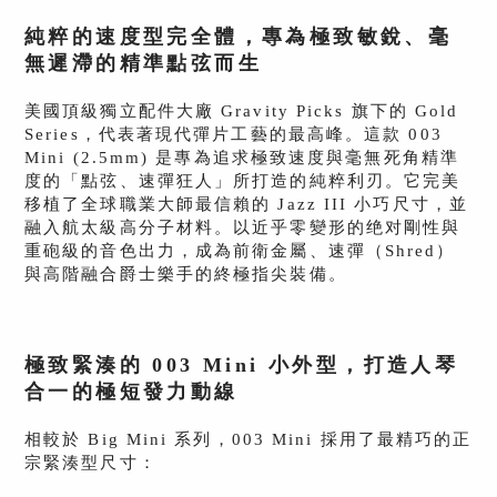
純粹的速度型完全體，專為極致敏銳、毫
無遲滯的精準點弦而生
美國頂級獨立配件大廠 Gravity Picks 旗下的 Gold
Series，代表著現代彈片工藝的最高峰。這款 003
Mini (2.5mm) 是專為追求極致速度與毫無死角精準
度的「點弦、速彈狂人」所打造的純粹利刃。它完美
移植了全球職業大師最信賴的 Jazz III 小巧尺寸，並
融入航太級高分子材料。以近乎零變形的绝对剛性與
重砲級的音色出力，成為前衛金屬、速彈（Shred）
與高階融合爵士樂手的終極指尖裝備。
極致緊湊的 003 Mini 小外型，打造人琴
合一的極短發力動線
相較於 Big Mini 系列，003 Mini 採用了最精巧的正
宗緊湊型尺寸：