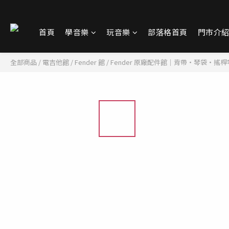
首頁
學音樂
玩音樂
部落格首頁
門市介
全部商品
/
電吉他館
/
Fender 館
/
Fender 原廠配件館｜背帶・琴袋・搖