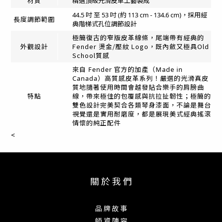
精選頂級光滑皮革工藝製成
材質
44.5 吋 至 53 吋 (約 113 cm - 134.6 cm)，採用經
長度調節範圍
典階梯式孔位調節設計
極簡復古的窄版皮革線條，尾端帶有經典的
Fender 燙金/壓紋 Logo，既內斂又極具Old
外觀設計
School質感
來自 Fender 官方的加產（Made in
Canada）高質感皮革系列！嚴選的光滑真皮
質地隨著使用時間會越發貼合樂手的肩膀曲
特點
線，帶來極佳的包覆感與抗拉扯韌性；極簡的
雙色設計完美契合各類琴身漆面，不論是舞台
視覺還是實用耐磨度，都是展現美式經典搖滾
情懷的純正配件
<
關 於 我 們
品 牌 故 事
師 資 陣 容