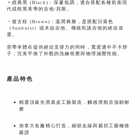
・
經典黑 (Black)：深邃低調，適合搭配各種前衛現
代或暗黑美學的吉他/貝斯。
・
復古棕 (Brown)：溫潤典雅，是搭配日落色
（Sunburst）或木紋吉他、傳統民謠吉他的絕佳首
選。
背帶本體在提供絕佳支撐力的同時，寬度適中不卡脖
子，完美平衡了外觀的洗鍊視覺與物理減壓性能。
產品特色
精選頂級光滑真皮工藝製造，觸感滑順且強韌耐
磨
加拿大名廠精心打造，細節走線與裁切工藝極致
嚴謹