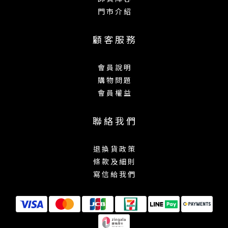
門 市 介 紹
顧 客 服 務
會 員 說 明
購 物 問 題
會 員 權 益
聯 絡 我 們
退 換 貨 政 策
條 款 及 細 則
寫 信 給 我 們