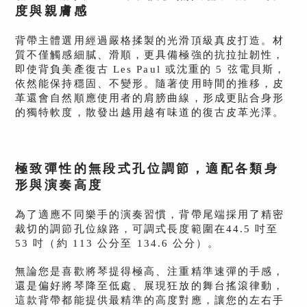
度與親膚感
背帶主體選用經過嚴格揉製的光滑頂級真皮打造。材
質不僅觸感細膩、滑順，更具備極強的抗拉扯韌性，
即使背負美產復古 Les Paul 或沈重的 5 弦電貝斯，
依然能保持穩固、不變形。隨著使用時間的推移，皮
革還會自然順應使用者的肩膀曲線，形成更貼合身形
的獨特軟度，散發出越用越有味道的復古皮革光澤。
極致彈性的無段式孔位調節，適配各類身
形與演奏高度
為了適應不同樂手的演奏習慣，背帶尾端採用了精密
裁切的調節孔位線路，
可調式長度範圍在44.5 吋至
53 吋（約 113 公分至 134.6 公分）。
無論您是喜歡將琴提得極高、注重精準速彈的手感，
還是偏好將琴降至低處、展現狂放的舞台搖滾律動，
這款背帶都能提供最精準的高度對應，讓您的左右手