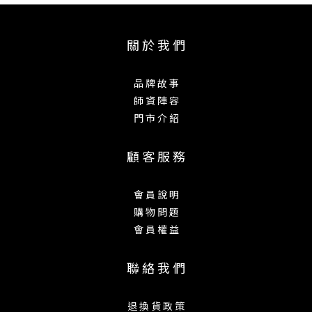
關 於 我 們
品 牌 故 事
師 資 陣 容
門 市 介 紹
顧 客 服 務
會 員 說 明
購 物 問 題
會 員 權 益
聯 絡 我 們
退 換 貨 政 策