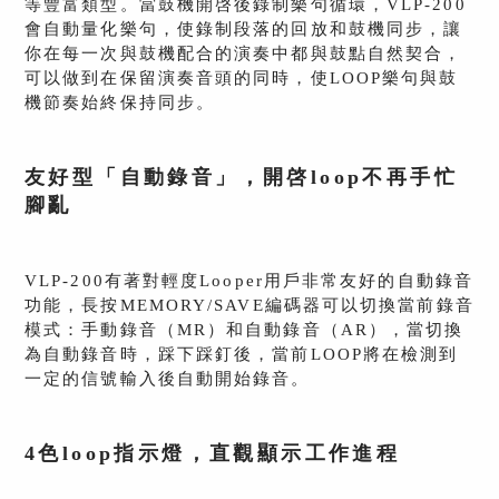
等豐富類型。當鼓機開啓後錄制樂句循環，VLP-200
會自動量化樂句，使錄制段落的回放和鼓機同步，讓
你在每一次與鼓機配合的演奏中都與鼓點自然契合，
可以做到在保留演奏音頭的同時，使LOOP樂句與鼓
機節奏始終保持同步。
友好型「自動錄音」，開啓loop不再手忙
腳亂
VLP-200有著對輕度Looper用戶非常友好的自動錄音
功能，長按MEMORY/SAVE編碼器可以切換當前錄音
模式：手動錄音（MR）和自動錄音（AR），當切換
為自動錄音時，踩下踩釘後，當前LOOP將在檢測到
一定的信號輸入後自動開始錄音。
4色loop指示燈，直觀顯示工作進程