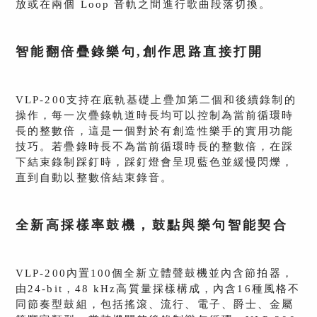
放或在兩個 Loop 音軌之間進⾏歌曲段落切換。
智能翻倍疊錄樂句,創作思路直接打開
VLP-200支持在底軌基礎上疊加第二個和後續錄制的
操作，每一次疊錄軌道時長均可以控制為當前循環時
長的整數倍，這是一個對於有創造性樂手的實用功能
技巧。若疊錄時長不為當前循環時長的整數倍，在踩
下結束錄制踩釘時，踩釘燈會呈現藍色並緩慢閃爍，
直到自動以整數倍結束錄音。
全新高採樣率鼓機，鼓點與樂句智能契合
VLP-200內置100個全新立體聲鼓機並內含節拍器，
由24-bit，48 kHz高質量採樣構成，內含16種風格不
同節奏型鼓組，包括搖滾、流行、電子、爵士、金屬