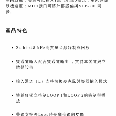
關閉鼓機，長踩可以進入Tap Tempo模式，用來調節
鼓機速度；MIDI接口可將外部設備與VLP-200同
步。
產品特色
24-bit/48 kHz高質量音頻錄制與回放
雙通道輸入配合雙通道輸出 ，支持單聲道與立
體聲設備
輸入通道（L）支持切換麥克風與樂器輸入模式
雙踩釘獨立控制LOOP 1和LOOP 2的錄制與播
放
疊錄支持將Loop時長翻倍錄制功能