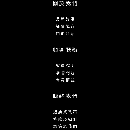
關 於 我 們
品 牌 故 事
師 資 陣 容
門 市 介 紹
顧 客 服 務
會 員 說 明
購 物 問 題
會 員 權 益
聯 絡 我 們
退 換 貨 政 策
條 款 及 細 則
寫 信 給 我 們