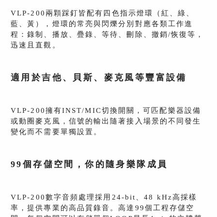
VLP-200兩顆踩釘皆配有四色指示燈環（紅、綠、
藍、黃），燈環的常亮與閃爍分別對應各類工作進
程：錄制、播放、疊錄、等待、刪除、撤銷/恢復等，
迅速且直觀。
適用於吉他、貝斯、麥克風等豐富設備
VLP-200擁有INST/MIC切換開關，可匹配樂器設備
或動圈麥克風，信號的輸出隨著接入場景的不同發生
變化而不需要單獨設置。
99個存儲空間，你的隨身樂隊成員
VLP-200數字音頻處理採用24-bit、48 kHz高採樣
率，提供專業的高品質錄音。高達99個工程存儲空