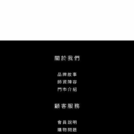
關 於 我 們
品 牌 故 事
師 資 陣 容
門 市 介 紹
顧 客 服 務
會 員 說 明
購 物 問 題