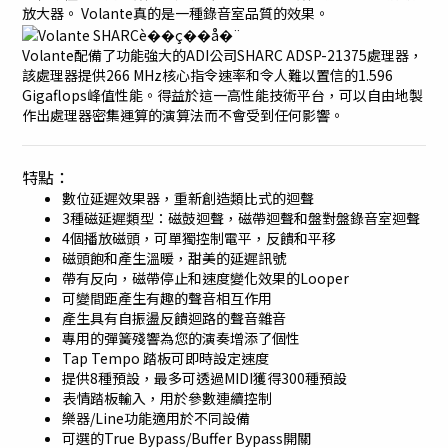
放大器。 Volante真的是一種錄音室品質的效果。
Volante配備了功能強大的ADI公司SHARC ADSP-21375處理器，
該處理器提供266 MHz核心指令速率和令人難以置信的1.596
Gigaflops峰值性能。得益於這一高性能技術平台，可以自由地製
作出處理器密集運算的演算法而不會受到任何影響。
特點：
數位延遲效果器，重新創造類比式的迴聲
3種磁延遲類型：磁鼓迴聲，磁帶迴聲和盤對盤錄音室迴聲
4個播放磁頭，可單獨控制電平，反饋和平移
磁頭飽和產生溫暖，甜美的延遲訊號
帶有反向，磁帶停止和速度變化效果的Looper
可變間距產生有趣的聲音相互作用
產生具有自振盪反饋迴路的聲音雜音
專用的彈簧殘響為您的演奏增添了個性
Tap Tempo 踏板可即時設定速度
提供8種預設，最多可透過MIDI獲得300種預設
表情踏板輸入，用於參數連續控制
樂器/Line功能適用於不同設備
可選的True Bypass/Buffer Bypass開關