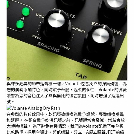
與許多經典的磁帶迴聲機一樣，Volante包含獨立的彈簧殘響。為
您的演奏添加特色，同時賦予華麗，溫柔的個性。Volante的彈簧
殘響為您的音色注入了無與倫比的復古氛圍，同時增強了延遲訊
號。
在典型的數位效果中，乾訊號被轉換為數位訊號，導致轉換噪聲
和延遲。 在組合數位乾濕訊號之前，訊號通常會衰減，增益會放
大轉換噪聲。 為了避免這種情況，我們為Volante配備了完全類
比乾路徑，採用全類比，超低噪聲，分立，A類立體聲JFET前級