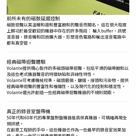
前所未有的磁鼓延遲控制
磁鼓迴聲以其溫暖和諧和豐富飽和的聲音而聞名。 這在很大程度
上歸功於最受歡迎的機器中存在的許多階段： 輸入buffer，訊號
混音器，錄音機和回放擴大器，形塑音色電路和輸出混音電路中
都有真空管。
經典磁帶迴聲體驗
Volante提供精心製作的多磁頭磁帶迴聲，包括平滑的磁帶飽和以
及這些老式機器聲音的特徵缺陷和非線性特性。
Volante可考慮機械校準，磁頭磨損，皺摺，接頭和污染物，提供
經典磁帶迴聲的豐富性和複雜性，以及現代化的控制和穩定性。
Volante還允許創造一些經典磁帶迴聲機器的不規則間距。
真正的錄音室盤帶機
50年代和60年代的專業盤對盤機器是高保真機器，可精確再現全
頻訊號。
在創意工程師的手中，這些機器也作為一些最早的錄音室效果加
倍，產生一些可以想像最肥美的聲音。