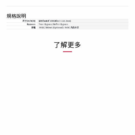
規格說明
尺寸(H/W/D)
1.75" x 6.9” x 4.5"
(44.5mm X 177.3mm X 114.3mm)
Bypass
True Bypass/Buffer Bypass
供電
9VDC/300mA (Optional): 9VDC 內負外正
了解更多