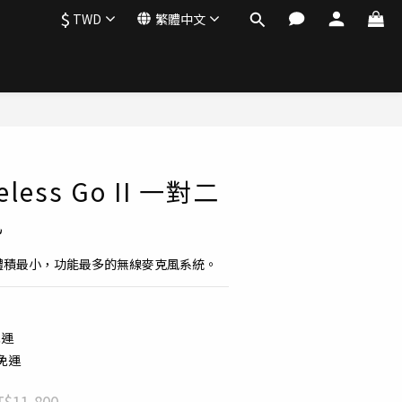
$
TWD
繁體中文
立即購買
eless Go II 一對二
風
世界上體積最小，功能最多的無線麥克風系統。
免運
配免運
$11,800