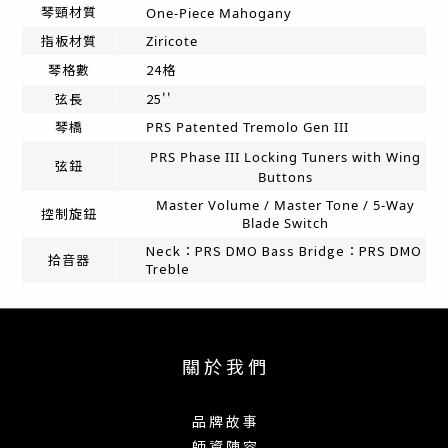
琴頸材質
One-Piece Mahogany
指板材質
Ziricote
24格
琴格數
25''
弦長
琴橋
PRS Patented Tremolo Gen III
PRS Phase III Locking Tuners with Wing
弦鈕
Buttons
Master Volume / Master Tone / 5-Way
控制旋鈕
Blade Switch
Neck：PRS DMO Bass Bridge：PRS DMO
拾音器
Treble
關 於 我 們
品 牌 故 事
師 資 陣 容