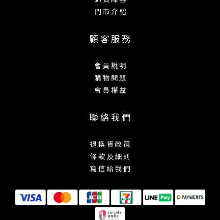
門 市 介 紹
顧 客 服 務
會 員 說 明
購 物 問 題
會 員 權 益
聯 絡 我 們
退 換 貨 政 策
條 款 及 細 則
寫 信 給 我 們