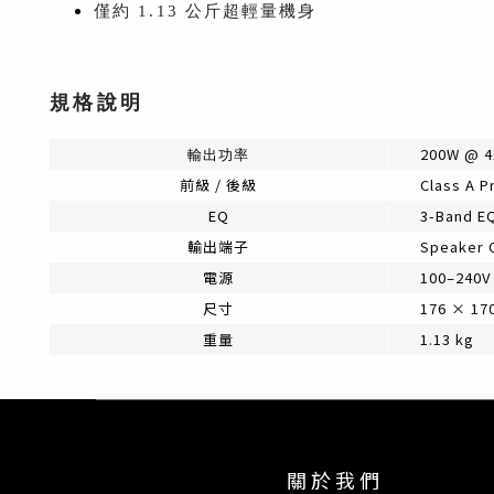
僅約 1.13 公斤超輕量機身
規格說明
200W @ 4
輸出功率
前級 / 後級
Class A 
EQ
3-Band E
輸出端子
Speaker 
電源
100–240V
尺寸
176 × 17
重量
1.13 kg
關 於 我 們