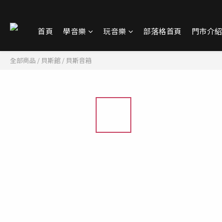
首頁
學音樂
玩音樂
部落格首頁
門市介
全部商品
/
貝斯館
/
貝斯音箱