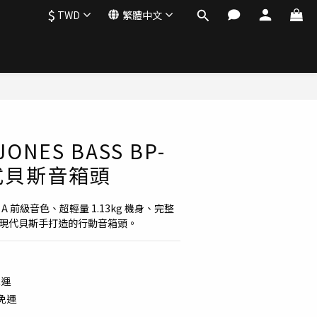
$
TWD
繁體中文
立即購買
 JONES BASS BP-
攜式貝斯音箱頭
s A 前級音色、超輕量 1.13kg 機身、完整 
為現代貝斯手打造的行動音箱頭。
免運
配免運