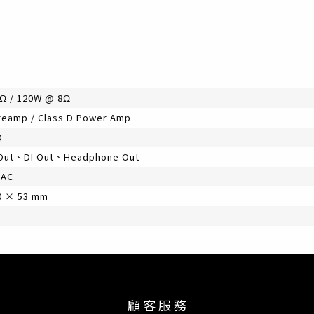
Ω / 120W @ 8Ω
Preamp / Class D Power Amp
Q
Out、DI Out、Headphone Out
 AC
0 × 53 mm
顧 客 服 務