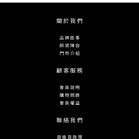
關 於 我 們
品 牌 故 事
師 資 陣 容
門 市 介 紹
顧 客 服 務
會 員 說 明
購 物 問 題
會 員 權 益
聯 絡 我 們
退 換 貨 政 策