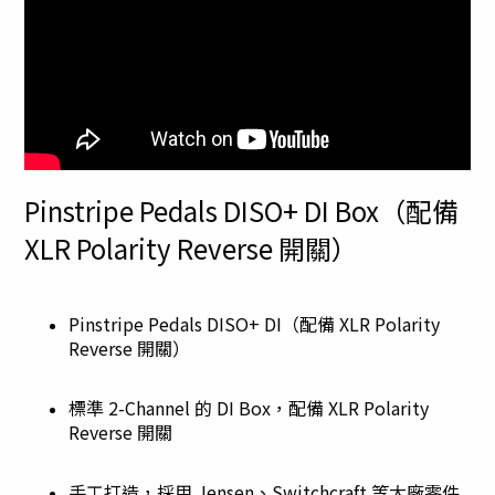
Pinstripe Pedals DISO+ DI Box（配備
XLR Polarity Reverse 開關）
Pinstripe Pedals DISO+ DI（配備 XLR Polarity
Reverse 開關）
標準 2-Channel 的 DI Box，配備 XLR Polarity
Reverse 開關
手工打造，採用 Jensen、Switchcraft 等大廠零件