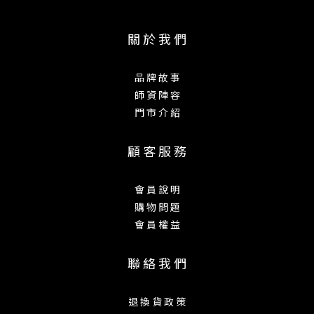
關 於 我 們
品 牌 故 事
師 資 陣 容
門 市 介 紹
顧 客 服 務
會 員 說 明
購 物 問 題
會 員 權 益
聯 絡 我 們
退 換 貨 政 策