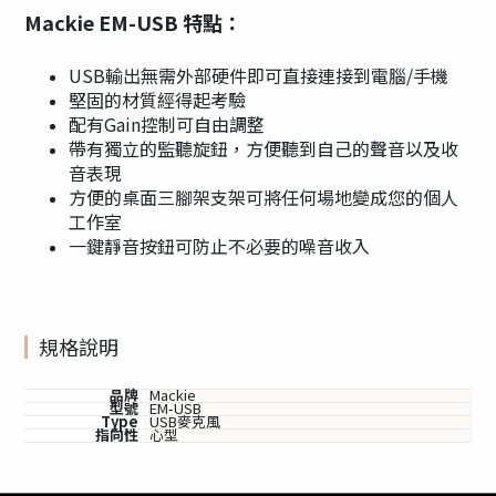
Mackie EM-USB 特點：
USB輸出無需外部硬件即可直接連接到電腦/手機
堅固的材質經得起考驗
配有Gain控制可自由調整
帶有獨立的監聽旋鈕，方便聽到自己的聲音以及收
音表現
方便的桌面三腳架支架可將任何場地變成您的個人
工作室
一鍵靜音按鈕可防止不必要的噪音收入
規格說明
品牌
Mackie
型號
EM-USB
Type
USB麥克風
指向性
心型