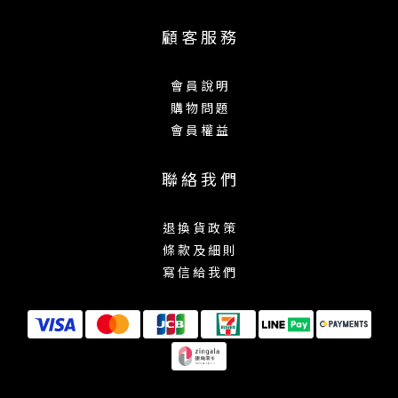
顧 客 服 務
會 員 說 明
購 物 問 題
會 員 權 益
聯 絡 我 們
退 換 貨 政 策
條 款 及 細 則
寫 信 給 我 們