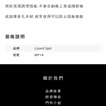
用於清潔調理指板.不會在銅條上形成殘留物
或損壞多孔木材.經常使用可以防止指板翹曲
規格說明
品牌
Lizard Spit
型號
MP14
關 於 我 們
品 牌 故 事
師 資 陣 容
門 市 介 紹