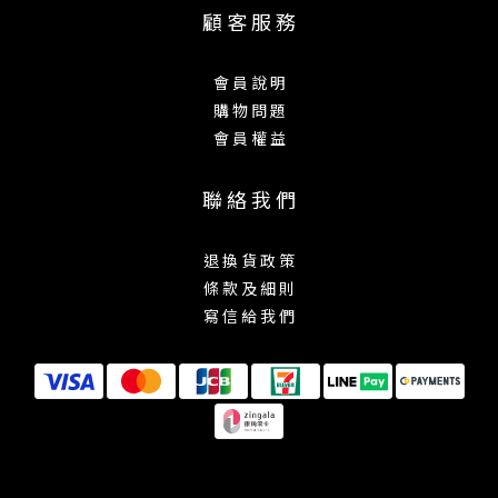
顧 客 服 務
會 員 說 明
購 物 問 題
會 員 權 益
聯 絡 我 們
退 換 貨 政 策
條 款 及 細 則
寫 信 給 我 們