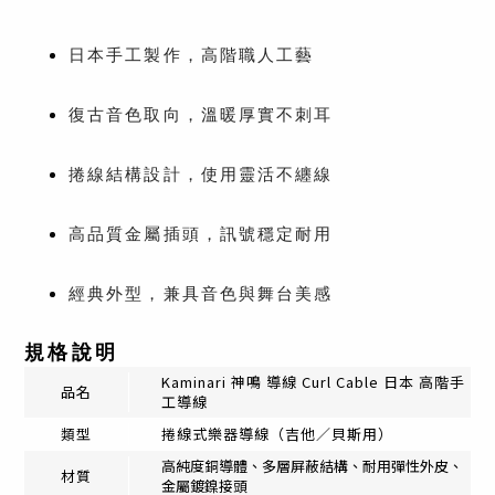
留適度電容量，
讓高頻不刺耳、中頻更集中、低頻扎
實有彈性。
日本手工製作，高階職人工藝
非常適合單線圈與 PAF 類 Humbucker 拾音器，
呈
現復古卻不混濁的經典音色輪廓。
復古音色取向，溫暖厚實不刺耳
捲線結構設計，使用靈活不纏線
捲線設計，自由延展不拉扯
高品質金屬插頭，訊號穩定耐用
Curl Cable 捲線結構可隨使用距離自然伸縮，
減少舞
台走位時的線材拉扯與糾結問題。
經典外型，兼具音色與舞台美感
回彈力道適中，不易變形，
兼顧實用性與舞台視覺風
格。
規格說明
Kaminari 神鳴 導線 Curl Cable 日本 高階手
品名
工導線
高品質插頭，穩定耐用
類型
捲線式樂器導線（吉他／貝斯用）
高純度銅導體、多層屏蔽結構、耐用彈性外皮、
材質
金屬鍍鎳接頭