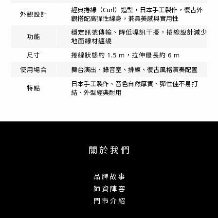
經典捲線（Curl）造型，日本手工製作，復古外
外觀設計
觀搭配高彈性線身，兼具美感與實用性
穩定訊號傳輸、降低噪訊干擾，捲線設計減少
功能
地面線材纏繞
尺寸
捲線狀態約 1.5 m，拉伸最長約 6 m
舞台演出、錄音室、排練、復古風格演奏配置
使用場合
日本手工製作、音色自然厚實、彈性佳不易打
特點
結、外型經典耐用
關 於 我 們
品 牌 故 事
師 資 陣 容
門 市 介 紹