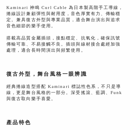
Kaminari 神鳴 Curl Cable 為日本製高階手工導線，
捲線設計兼顧彈性與耐用度，音色厚實有力、傳輸穩
定。兼具復古外型與專業品質，適合舞台演出與追求
音色細節的樂手使用。
搭載高品質金屬插頭，接點穩定、抗氧化，
確保訊號
傳輸可靠、不易接觸不良。
插頭與線材接合處經加強
日本職人工藝，傳承經典音色精神
處理，
適合長時間演出與頻繁使用。
Kaminari 神鳴 Curl Cable 由日本職人手工製作，
以
復古捲線導線為設計核心，重現 60～70 年代經典搖
復古外型，舞台風格一眼辨識
滾與藍調音色取向。
音色溫潤厚實、動態自然，保留演奏者最真實的觸弦
經典捲線造型搭配 Kaminari 標誌性色系，
不只是導
細節。
線，更是舞台風格的一部分。
深受搖滾、藍調、Funk
與復古取向樂手喜愛。
專屬線材結構，聲音溫暖有力量
產品特色
採用 Kaminari 特製高純度導體與絕緣結構，
刻意保