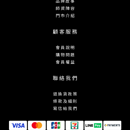
品 牌 故 事
師 資 陣 容
門 市 介 紹
顧 客 服 務
會 員 說 明
購 物 問 題
會 員 權 益
聯 絡 我 們
退 換 貨 政 策
條 款 及 細 則
寫 信 給 我 們