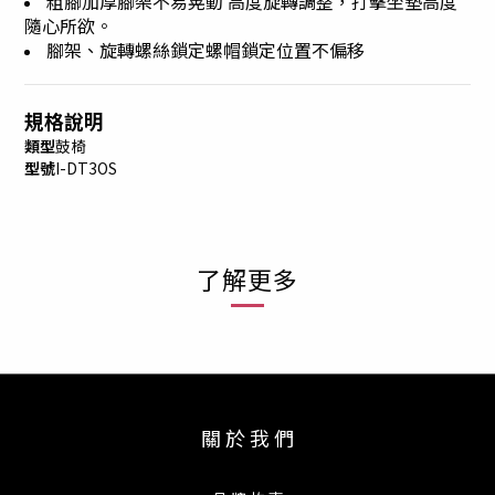
粗腳加厚腳架不易晃動 高度旋轉調整，打擊坐墊高度
隨心所欲。
腳架、旋轉螺絲鎖定螺帽鎖定位置不偏移
規格說明
類型
鼓椅
型號
I-DT3OS
了解更多
關 於 我 們