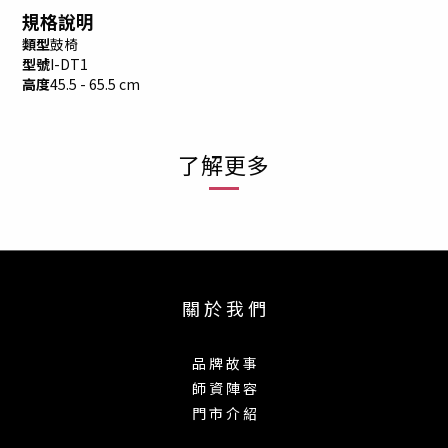
規格說明
類型
鼓椅
型號
I-DT1
高度
45.5 - 65.5 cm
了解更多
關 於 我 們
品 牌 故 事
師 資 陣 容
門 市 介 紹