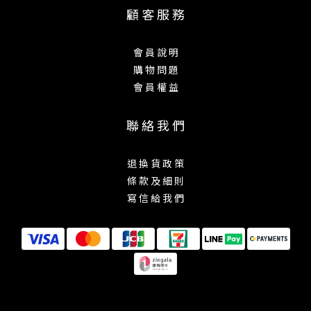
顧 客 服 務
會 員 說 明
購 物 問 題
會 員 權 益
聯 絡 我 們
退 換 貨 政 策
條 款 及 細 則
寫 信 給 我 們