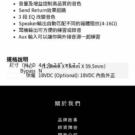
音量及增益控制高品質的音色
Send Return效果迴路
3 段 EQ 改變音色
Speaker輸出自動匹配不同的箱體阻抗(4-16Ω)
耳機輸出可方便的練習或錄音
Aux 輸入可以讓你與外接音源一起練習
規格說明
尺寸（W / D
4.4“x 2.5”x 1.7“
/ H）
（128mm X 75mm X 59.5mm）
Bypass
N
供電
18VDC (Optional): 18VDC 內負外正
關 於 我 們
品 牌 故 事
師 資 陣 容
門 市 介 紹