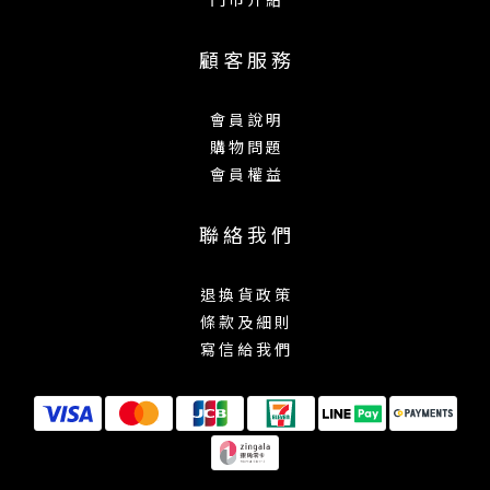
顧 客 服 務
會 員 說 明
購 物 問 題
會 員 權 益
聯 絡 我 們
退 換 貨 政 策
條 款 及 細 則
寫 信 給 我 們