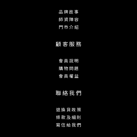
品 牌 故 事
師 資 陣 容
門 市 介 紹
顧 客 服 務
會 員 說 明
購 物 問 題
會 員 權 益
聯 絡 我 們
退 換 貨 政 策
條 款 及 細 則
寫 信 給 我 們