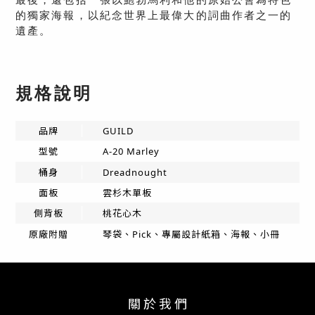
最後，還包括一張以鮑勃馬利和他的原始公會為特色
的獨家海報，以紀念世界上最偉大的詞曲作者之一的
遺產。
規格說明
品牌
GUILD
型號
A-20 Marley
桶身
Dreadnought
面板
雲杉木單板
側背板
桃花心木
原廠附贈
琴袋、Pick、專屬設計紙箱、海報、小冊
關 於 我 們