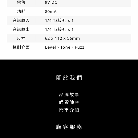
電供
9V DC
功耗
80mA
音訊輸入
1/4 TS接孔 x 1
音訊輸出
1/4 TS接孔 x 1
尺寸
62 x 112 x 56mm
控制介面
Level、Tone、Fuzz
關 於 我 們
品 牌 故 事
師 資 陣 容
門 市 介 紹
顧 客 服 務