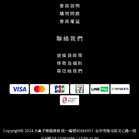
會 員 說 明
購 物 問 題
會 員 權 益
聯 絡 我 們
退 換 貨 政 策
條 款 及 細 則
寫 信 給 我 們
Copyright© 2024 大鼻子樂器連鎖 統一編號45866957 台中市南屯區文心路一段
416號 04-23261099 / 13:00-21:00