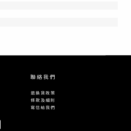
聯 絡 我 們
退 換 貨 政 策
條 款 及 細 則
寫 信 給 我 們