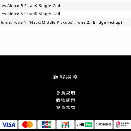
ies Alnico 5 Strat® Single-Coil
ies Alnico 5 Strat® Single-Coil
lume, Tone 1. (Neck/Middle Pickups), Tone 2. (Bridge Pickup)
顧 客 服 務
會 員 說 明
購 物 問 題
會 員 權 益