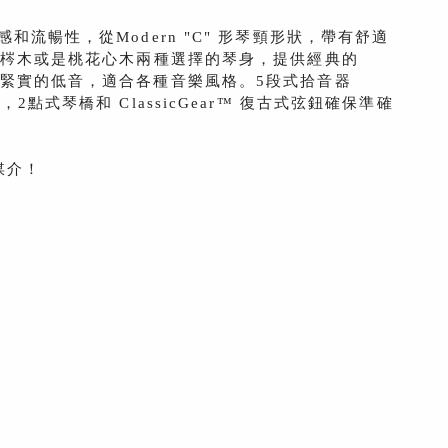
速度感和流暢性，從Modern "C" 形琴頸形狀，帶有舒適
ret。擁有梣木或是桃花心木兩種選擇的琴身，提供經典的
郁的中音和緊實的低音，適合各種音樂風格。5段式拾音器
點式琴橋和 ClassicGear™ 復古式弦鈕確保準確
媒介！