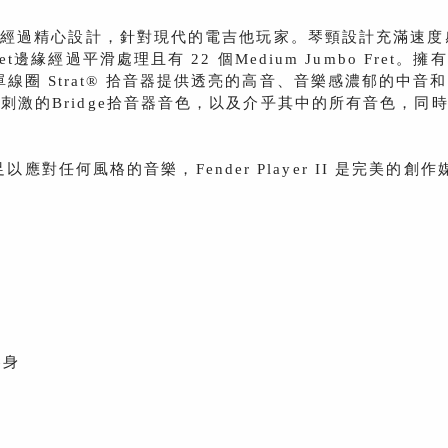
Fender 魅力，經過精心設計，針對現代的電吉他玩家。琴頸設計充滿
ret邊緣經過平滑處理且有 22 個Medium Jumbo F
ico V 單線圈 Strat® 拾音器提供透亮的高音、音樂感濃
刺激的Bridge拾音器音色，以及介乎其中的所有音色，同時，2
。
任何風格的音樂，Fender Player II 是完美的創作
琴身