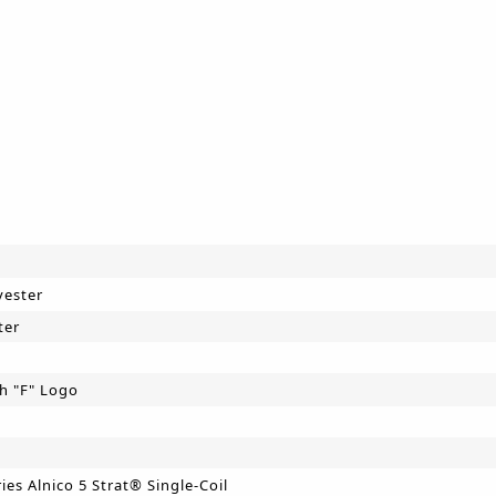
yester
ter
th "F" Logo
ies Alnico 5 Strat® Single-Coil