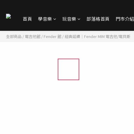
首頁
學音樂
玩音樂
部落格首頁
門市介
全部商品
/
電吉他館
/
Fender 館
/
經典延續｜Fender MIM 電吉他/電貝斯