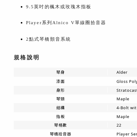
9.5英吋的楓木或玫瑰木指板
Player系列Alnico V單線圈拾音器
2點式琴橋顫音系統
規格說明
琴身
Alder
漆面
Gloss Pol
身形
Stratocas
琴頸
Maple
結構
4-Bolt wi
指板
Maple
琴格數
22
琴橋拾音器
Player Ser