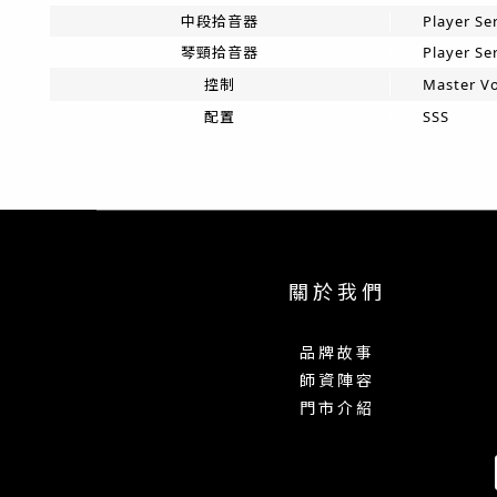
中段拾音器
Player Ser
琴頸拾音器
Player Ser
控制
Master Vo
配置
SSS
關 於 我 們
品 牌 故 事
師 資 陣 容
門 市 介 紹