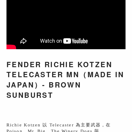
FENDER RICHIE KOTZEN
TELECASTER MN（MADE IN
JAPAN）- BROWN
SUNBURST
Richie Kotzen 以 Telecaster 為主要武器，在
Poison、Mr. Big、The Winery Dogs 與