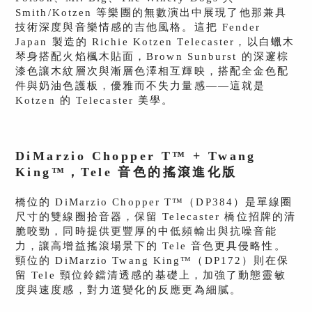
Smith/Kotzen 等樂團的無數演出中展現了他那兼具
技術深度與音樂情感的吉他風格。這把 Fender
Japan 製造的 Richie Kotzen Telecaster，以白蠟木
琴身搭配火焰楓木貼面，Brown Sunburst 的深邃棕
漆色讓木紋層次與漸層色澤相互輝映，搭配全金色配
件與奶油色護板，優雅而不失力量感——這就是
Kotzen 的 Telecaster 美學。
DiMarzio Chopper T™ + Twang
King™，Tele 音色的搖滾進化版
橋位的 DiMarzio Chopper T™（DP384）是單線圈
尺寸的雙線圈拾音器，保留 Telecaster 橋位招牌的清
脆咬勁，同時提供更豐厚的中低頻輸出與抗噪音能
力，讓高增益搖滾場景下的 Tele 音色更具侵略性。
頸位的 DiMarzio Twang King™（DP172）則在保
留 Tele 頸位鈴鐺清透感的基礎上，加強了動態靈敏
度與速度感，對力道變化的反應更為細膩。