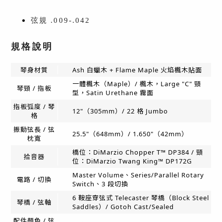
弦規 .009-.042
規格說明
琴身材質
Ash 白蠟木 + Flame Maple 火焰楓木貼面
一體楓木（Maple）/ 楓木，Large "C" 頸
琴頸 / 指板
型，Satin Urethane 霧面
指板弧度 / 琴
12"（305mm）/ 22 格 Jumbo
格
振動弦長 / 弦
25.5"（648mm）/ 1.650"（42mm）
枕寬
橋位：DiMarzio Chopper T™ DP384 / 頸
拾音器
位：DiMarzio Twang King™ DP172G
Master Volume、Series/Parallel Rotary
電路 / 切換
Switch、3 段切換
6 鞍座穿弦式 Telecaster 琴橋（Block Steel
琴橋 / 弦軸
Saddles）/ Gotoh Cast/Sealed
配件顏色 / 弦