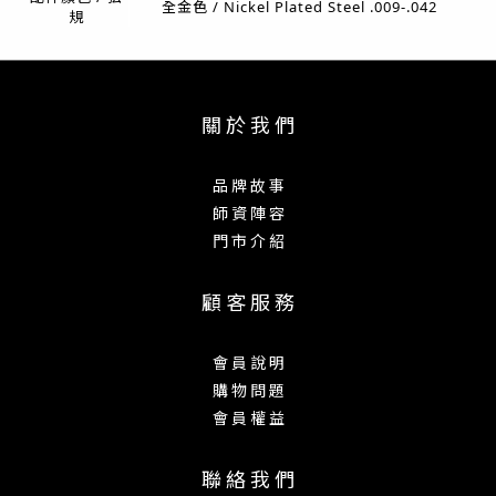
全金色 / Nickel Plated Steel .009-.042
規
關 於 我 們
品 牌 故 事
師 資 陣 容
門 市 介 紹
顧 客 服 務
會 員 說 明
購 物 問 題
會 員 權 益
聯 絡 我 們