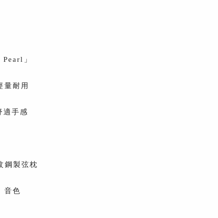
Pearl」
輕量耐用
古舒適手感
顆螺紋鋼製弦枕
 音色