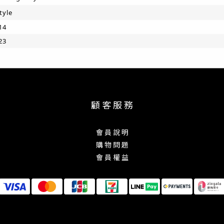
tyle
14
23
顧 客 服 務
會 員 說 明
購 物 問 題
會 員 權 益