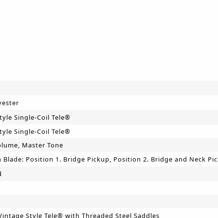
d
yester
tyle Single-Coil Tele®
tyle Single-Coil Tele®
olume, Master Tone
n Blade: Position 1. Bridge Pickup, Position 2. Bridge and Neck Pi
d
Vintage Style Tele® with Threaded Steel Saddles