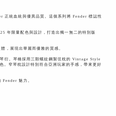
ender 正統血統與優異品質。這個系列將 Fender 標誌性
® 為基礎，加入 2025 年限量配色與設計，打造出獨一無二的特別版
套金色硬體，展現出華麗而優雅的質感。
琴衍。琴橋採用三顆螺紋鋼製弦枕的 Vintage Style
Tele 音色。窄琴枕設計特別符合亞洲玩家的手感，帶來更好
ender 魅力。