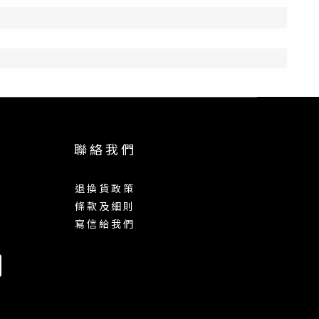
聯 絡 我 們
退 換 貨 政 策
條 款 及 細 則
寫 信 給 我 們