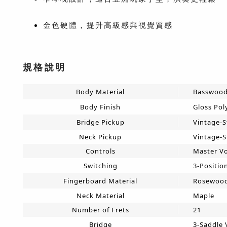
金色硬體，提升高級感與視覺質感
規格說明
Body Material
Basswoo
Body Finish
Gloss Pol
Bridge Pickup
Vintage-S
Neck Pickup
Vintage-S
Controls
Master V
Switching
3-Positio
Fingerboard Material
Rosewoo
Neck Material
Maple
Number of Frets
21
Bridge
3-Saddle 