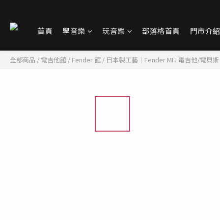
首頁
學音樂
玩音樂
部落格首頁
門市介
全部商品
/
電吉他館
/
Fender 館
/
日本製工藝｜Fender MIJ 電吉他/電貝斯