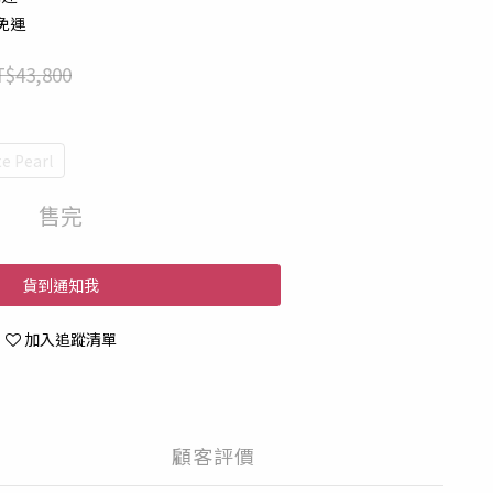
配免運
$43,800
e Pearl
售完
貨到通知我
加入追蹤清單
顧客評價