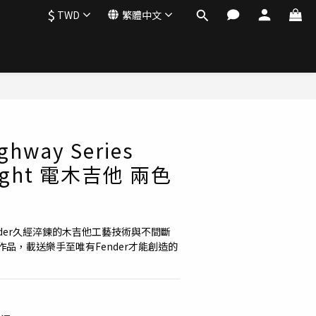
$
TWD
繁體中文
立即購買
ghway Series
ught 電木吉他 兩色
s是Fender久經淬鍊的木吉他工藝技術與不間斷
品，載送樂手至唯有Fender才能創造的