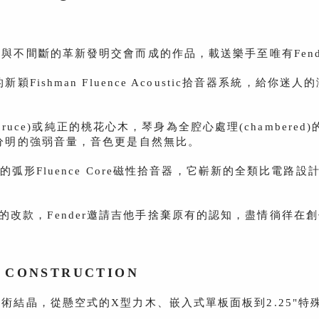
藝技術與不間斷的革
新發明交會而成的作品，載送樂手至唯有Fend
新穎Fishman Fluence Acoustic拾音器系統，給你迷人
uce)或純
正的桃花心木，琴身為全腔心處理(chambered
分明的強弱音量，音色更是自然
無比。
高貴的弧形
Fluence Core磁性拾音器，它嶄新的全類比電路
的改款，Fender
邀請吉他手捨棄原有的認知，盡情徜徉在創
'
CONSTRUCTION
先進的製琴技術結晶，從懸空式的X型力木、嵌入式單板面板到2.2