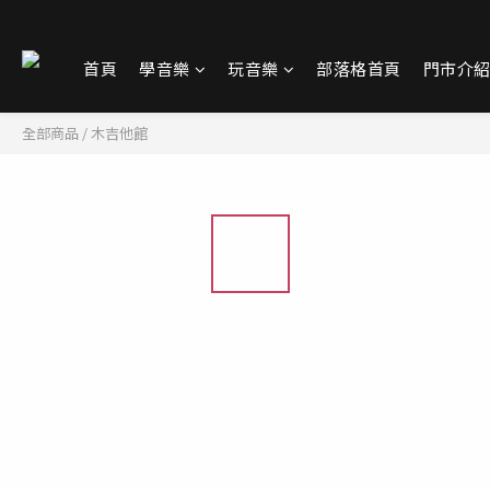
首頁
學音樂
玩音樂
部落格首頁
門市介
全部商品
/
木吉他館