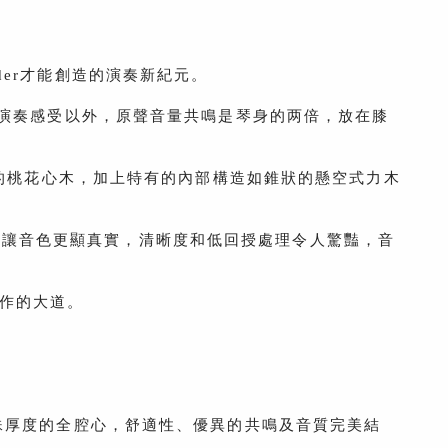
er才能創造的演
奏新紀元。
的演奏
感受以外，原聲音量共鳴是琴身的两倍，放在膝
)的桃花心木，加
上特有的內部構造如錐狀的懸空式力木
設計讓音色更顯
真實，清晰度和低回授處理令人驚豔，音
作的大道。
5"特殊厚度的全腔心，舒適性、優異的共鳴及音質完美結