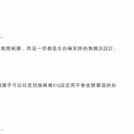
統。
及動態範圍，而這一切都是出自極安靜的無雜訊設計。
整音色機制讓樂手可以任意切換兩種EQ設定而不會改變樂器的自
裝。