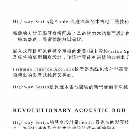
Highway Series是Fender久經淬鍊的木吉他工
纖薄的人體工學琴身搭配為了革命性力木結構而設
計的
上極為舒適，
聲響體驗無以倫比。
嵌入式面板可以選擇全單板的北美/錫卡雲杉(Sitka Spr
及獨特的薄型桶身設計
，使這把琴能有絕贊的共鳴和
Fishman Fluence Acoustic拾音器系統包含外型
箱傳出的樂音既純粹
又美妙。
Highway Series是原聲木吉他體驗的新想像而非單純
REVOLUTIONARY
ACOUSTIC BOD
Highway Series的琴身設計是Fender最
合，為當代演奏取向的木吉他設計帶來新的變革。