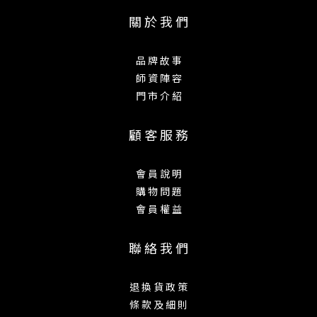
關 於 我 們
品 牌 故 事
師 資 陣 容
門 市 介 紹
顧 客 服 務
會 員 說 明
購 物 問 題
會 員 權 益
聯 絡 我 們
退 換 貨 政 策
條 款 及 細 則