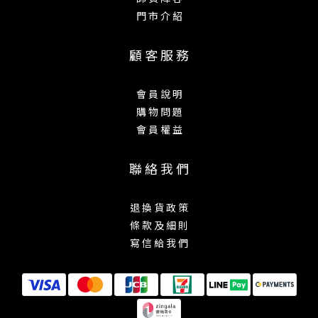
門 市 介 紹
顧 客 服 務
會 員 說 明
購 物 問 題
會 員 權 益
聯 絡 我 們
退 換 貨 政 策
條 款 及 細 則
寫 信 給 我 們