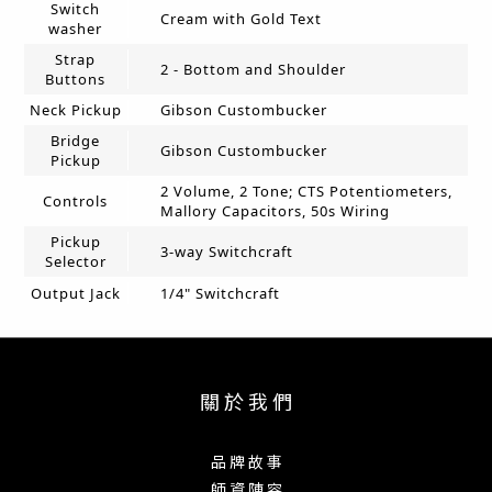
Switch
Cream with Gold Text
washer
Strap
2 - Bottom and Shoulder
Buttons
Neck Pickup
Gibson Custombucker
Bridge
Gibson Custombucker
Pickup
2 Volume, 2 Tone; CTS Potentiometers,
Controls
Mallory Capacitors, 50s Wiring
Pickup
3-way Switchcraft
Selector
Output Jack
1/4" Switchcraft
關 於 我 們
品 牌 故 事
師 資 陣 容