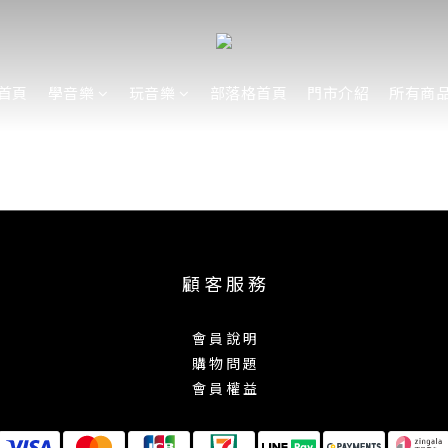
首頁
學音樂
玩音樂
部落格首頁
門市介紹
所有商
顧 客 服 務
會 員 說 明
購 物 問 題
會 員 權 益