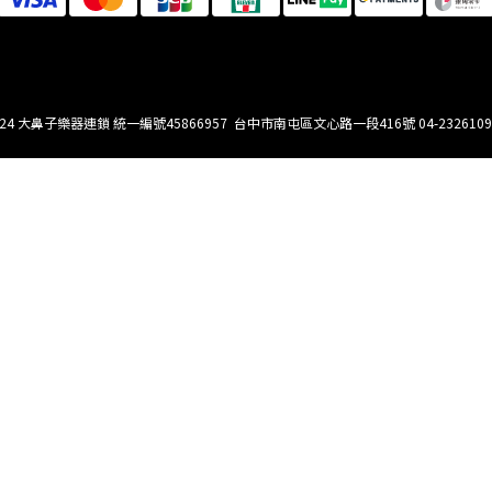
 2024 大鼻子樂器連鎖 統一編號45866957 台中市南屯區文心路一段416號 04-23261099 / 