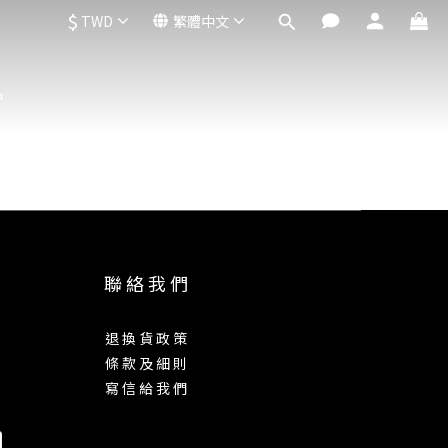
$
TWD
繁體中文
品
聯 絡 我 們
退 換 貨 政 策
條 款 及 細 則
寫 信 給 我 們