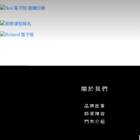
關 於 我 們
品 牌 故 事
師 資 陣 容
門 市 介 紹