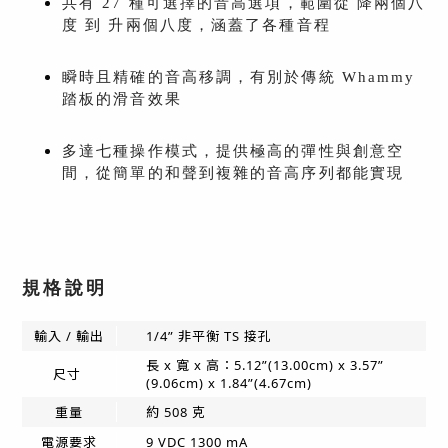
共有 27 種可選擇的音高選項，範圍從 降兩個八
度 到 升兩個八度，涵蓋了各種音程
瞬時且精確的音高移調，有別於傳統 Whammy
踏板的滑音效果
多達七種操作模式，提供極高的彈性與創意空
間，從簡單的和聲到複雜的音高序列都能實現
規格說明
輸入 / 輸出
1/4” 非平衡 TS 接孔
長 x 寬 x 高：5.12”(13.00cm) x 3.57”
尺寸
(9.06cm) x 1.84”(4.67cm)
重量
約 508 克
電源要求
9 VDC 1300 mA