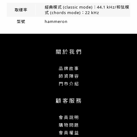
經典模式 (classic mode)：44.1 kHz/和弦模
取樣率
式 (chords mode)：22 kHz
型號
hammeron
關 於 我 們
品 牌 故 事
師 資 陣 容
門 市 介 紹
顧 客 服 務
會 員 說 明
購 物 問 題
會 員 權 益