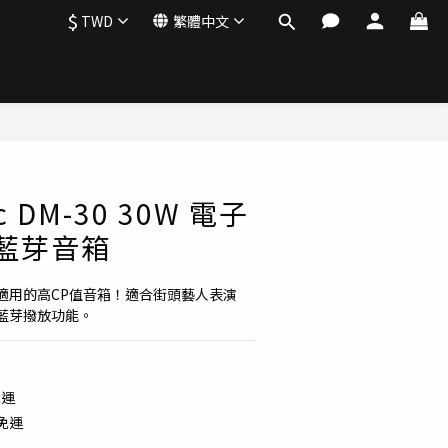
$
TWD
繁體中文
立即購買
c DM-30 30W 電子
 藍芽音箱
適用的高CP值音箱！適合街頭藝人表演
藍芽撥放功能。
免運
配免運