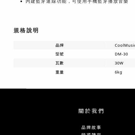
內建藍芽連線功能，可使用手機藍芽播放音樂
規格說明
品牌
CoolMusi
型號
DM-30
瓦數
30W
重量
6kg
關 於 我 們
品 牌 故 事
師 資 陣 容