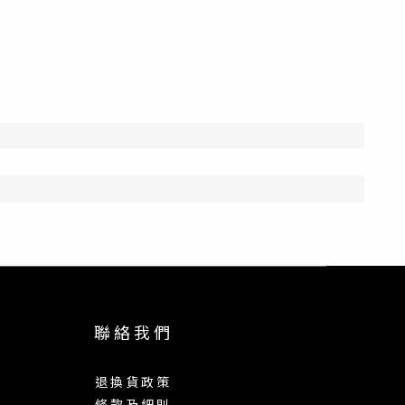
聯 絡 我 們
退 換 貨 政 策
條 款 及 細 則