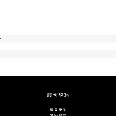
c
顧 客 服 務
會 員 說 明
購 物 問 題