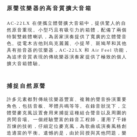
原聲弦樂器的高音質擴大音箱
AC-22LX 在便攜立體聲擴大音箱中，提供驚人的自
然原音重現。小型巧且有吸引力的箱體，配備了兩個
特製雙錐體喇叭，為居家演奏提供了寬廣的立體聲音
色。從電木吉他到烏克麗麗、小提琴、斑鳩琴和其他
具有拾音器的弦樂器，AC-22LX 和 Air Feel 功能，
為追求音質表現的傳統樂器演奏家提供了極致的個人
擴大音箱體驗。
捕捉自然原聲
許多元素都對傳統弦樂器豐富、複雜的聲音扮演重要
角色，包括音板、琴體共鳴等等。在錄音狀況下，立
體聲麥克風設置會用來捕捉這種組合聲音以及周圍的
房間音場。一個經驗豐富的錄音工程師，運用了千錘
百煉的技術，仔細定位麥克風，為歌曲或演奏風格創
造適當的平衡。遺憾的是，由於回授與其他問題，樂