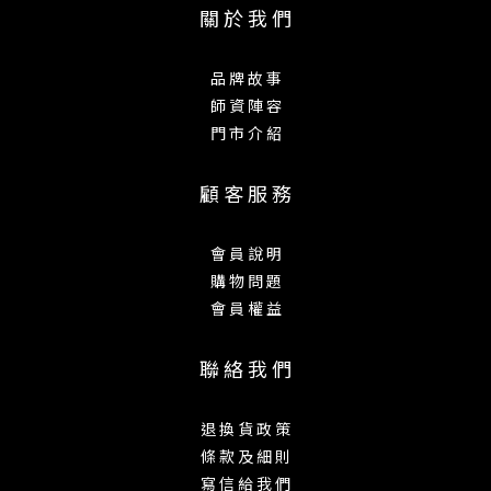
關 於 我 們
品 牌 故 事
師 資 陣 容
門 市 介 紹
顧 客 服 務
會 員 說 明
購 物 問 題
會 員 權 益
聯 絡 我 們
退 換 貨 政 策
條 款 及 細 則
寫 信 給 我 們