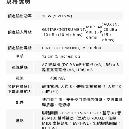
規格說明
額定輸出功率
10 W (5 W+5 W)
)AUX IN:
MIC: -40
GUITAR/INSTRUMENT:
-20 dBu
額定輸入等級
dBu (5 k
-10 dBu (10 M ohms)
(15 k
ohms
ohms)
額定輸出等級
LINE OUT L/MONO, R: -10 dBu
喇叭
12 cm (5 inches) x 2
AC 變壓器 (DC 9 V)鹼性電池 (AA, LR6) x 8
電源供應
鎳氫充電電池 (AA, HR6) x 8
400 mA
電流
預估連續使用
鹼性電池: 大約 8 小時鎳氫充電電池: 大約 10
下電池續航力
小時 (*1)
使用者手冊、安全使用設備的傳單、交流電源
配件
轉接器、電源線
腳踏開關：FS-5U、FS-6、FS-7。藍牙(R) 音
訊 MIDI 雙轉接器（型號 BT-DUAL。無線
選配
MIDI 表情踏板：EV-1-WL。無線腳踏開關：
FS-1-WL