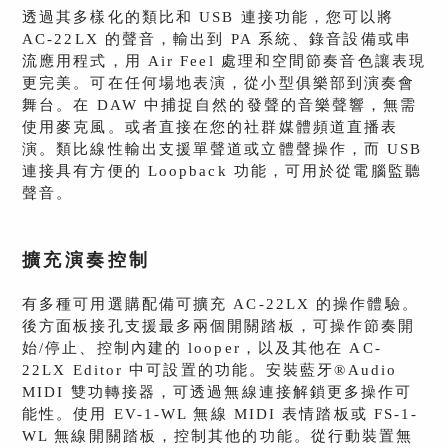
透過其多樣化的類比和 USB 連接功能，您可以將
AC-22LX 的聲音，輸出到 PA 系統、錄音設備或串
流應用程式，用 Air Feel 處理和空間節奏音色讓表現
更完美。可在任何場地表演，從小型俱樂部到演奏會
舞台。在 DAW 中捕捉自然的發聲的音樂聲響，無需
使用麥克風。或者直接在您的社群媒體頻道直播表
演。類比線性輸出支援單聲道或立體聲操作，而 USB
連接具有方便的 Loopback 功能，可用於從電腦監聽
聲音。
擴充演奏控制
有多種可用選購配備可擴充 AC-22LX 的操作體驗。
後方面板接孔支援最多兩個開關踏板，可操作節奏開
始/停止、控制內建的 looper，以及其他在 AC-
22LX Editor 中可設置的功能。安裝藍牙®Audio
MIDI 雙功轉接器，可透過無線連接解鎖更多操作可
能性。使用 EV-1-WL 無線 MIDI 表情踏板或 FS-1-
WL 無線開關踏板，控制其他的功能。從行動裝置無