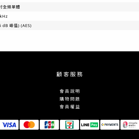
5 吋全頻單體
9kHz
5 dB 峰值) (AES)
顧 客 服 務
會 員 說 明
購 物 問 題
會 員 權 益