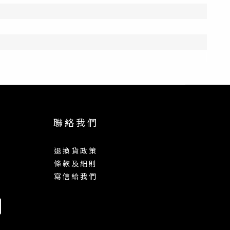
聯 絡 我 們
退 換 貨 政 策
條 款 及 細 則
寫 信 給 我 們