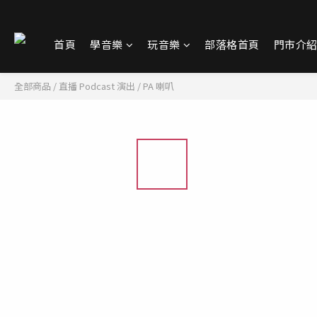
首頁
學音樂
玩音樂
部落格首頁
門市介
全部商品
/
直播 Podcast 演出
/
PA 喇叭