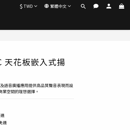
$
TWD
繁體中文
立即購買
S2C 天花板嵌入式揚
音樂及語音廣播應用提供高品質聲音表現而設
商業空間的理想選擇。
免運
配免運