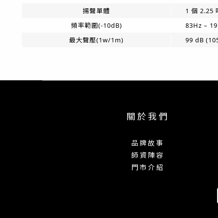
揚聲單體
1 個 2.2
頻率範圍(-10dB)
83Hz – 1
最大聲壓(1w/1m)
99 dB (10
關 於 我 們
品 牌 故 事
師 資 陣 容
門 市 介 紹