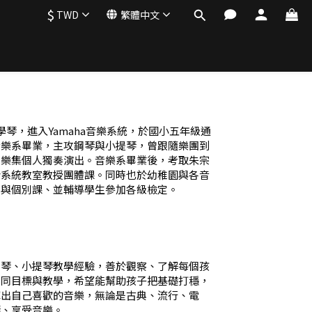
$
TWD
繁體中文
琴，進入Yamaha音樂系統，於國小五年級通
音樂系畢業，主攻鋼琴與小提琴，曾跟隨樂團到
方樂集個人獨奏演出。音樂系畢業後，考取朱宗
於系統教室教授團體課。同時也於幼稚園與各音
體與個別課、並輔導學生參加各級檢定。
鋼琴、小提琴教學經驗，善於觀察、了解每個孩
不同目標與教學，希望能幫助孩子把基礎打穩，
彈出自己喜歡的音樂，無論是古典、流行、電
琴、享受音樂。