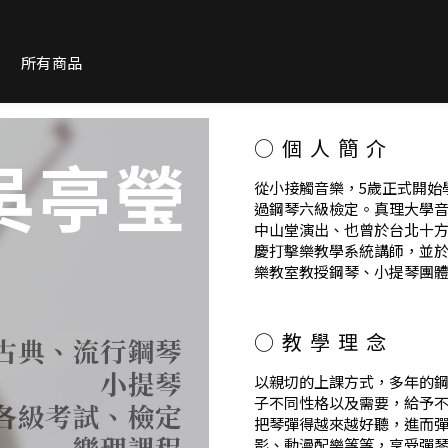
紹
所有商品
○個人簡介
從小接觸音樂，5歲正式開始學
過鋼琴六級檢定。真理大學
中山堂演出、也曾於台北十
慶打擊樂教學系統講師，並
樂教室教授鋼琴、小提琴團
○教學理念
以親切的上課方式，多年的
子不同性格以及需要，給予
把琴彈得越來越好聽，進而
影、動漫配樂等等，享受彈