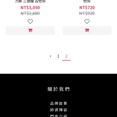
力斯 三頭龍 吉他架
他架
NT$3,050
NT$720
NT$3,680
NT$920
1
2
關 於 我 們
品 牌 故 事
師 資 陣 容
門 市 介 紹