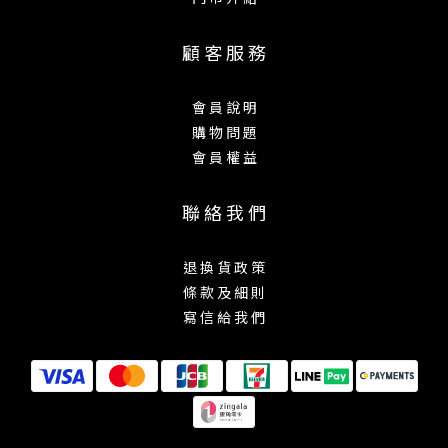
顧 客 服 務
會 員 說 明
購 物 問 題
會 員 權 益
聯 絡 我 們
退 換 貨 政 策
條 款 及 細 則
寫 信 給 我 們